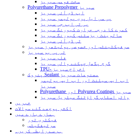
سخت فومس سیریز
Polyurethane Prepolymer سیریز
ایم ڈی آئی سیریز
پی سی ایل پری پولیمر سیریز
پی ٹی ایم جی سیریز
کمرے کا درجہ حرارت کیورنگ سیریز
سالوینٹ ریزسٹنس کیورنگ سیریز
ٹی ڈی آئی سیریز
سرفیکٹینٹس اور خصوصی پولیتھرز سیریز
ٹی پی یو سیریز
فلم سیریز
گرم پگھل چپکنے والی سیریز
TPU- اخراج سیریز
پنروک Sealant مصنوعات سیریز
ایم ایس سیلنٹ اور ایم ایس پولیمر
سیریز
Polyurethane اور Polyurea Coatings سیریز
واٹر اسٹاپ گراؤٹنگ میٹریل سیریز
خبریں
اکثر پوچھے گئے سوالات
ہمارے بارے میں
فیکٹری ٹور
سرٹیفکیٹس
ہم سے رابطہ کریں۔