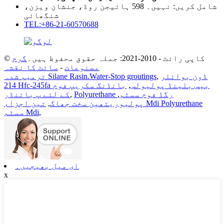
شامل کریں: نہیں۔ 598 ہائیجن روڈ، جنشان ویزن،
شنگھائی
TEL:+86-21-60570688
© کاپی رائٹ - 2010-2021: جملہ حقوق محفوظ ہیں۔
گرم
مصنوعات
-
سائٹ کا نقشہ
ڈون بوائلر
,
ترمیم شدہ Silane Rasin.Water-Stop groutings
214 Hfc-245fa بیس بلینڈ پولیولس
,
بانڈنگ سکریپ فوم
Polyurethane رگڈ فوم سسٹم
,
,
کے لئے پ بائنڈر
پولیوریتھین سخت جھاگ
,
تین اجزاء Mdi Polyurethane
,
سسٹم Mdi
ای میل بھیجیں۔
x