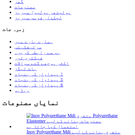
گھر
مصنوعات
پولیتھر پولیول سیریز
لچکدار فومس سیریز
زمرہ جات
ہمارے بارے میں
سرٹیفکیٹس
ہم سے رابطہ کریں۔
فیکٹری ٹور
اکثر پوچھے گئے سوالات
ہاٹ ٹیگز
پیداوار کی بنیاد Ⅰ
پیداوار کی بنیاد Ⅱ
پیداوار کی بنیاد Ⅲ
ویڈیو
نمایاں مصنوعات
Inov Polyurethane Mdi متفرق بنانے کے لیے