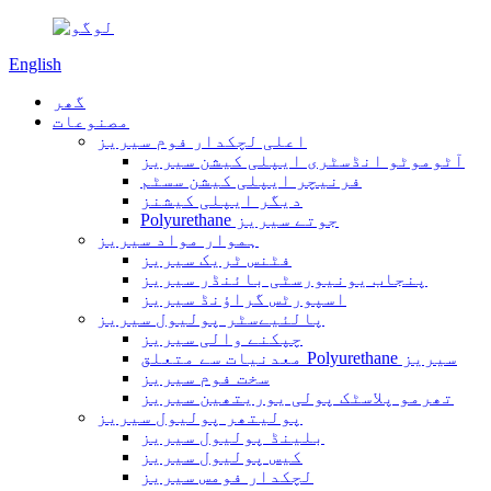
English
گھر
مصنوعات
اعلی لچکدار فوم سیریز
آٹوموٹو انڈسٹری ایپلی کیشن سیریز
فرنیچر ایپلی کیشن سسٹم
دیگر ایپلی کیشنز
Polyurethane جوتے سیریز
ہموار مواد سیریز
فٹنس ٹریک سیریز
پنجاب یونیورسٹی بائنڈر سیریز
اسپورٹس گراؤنڈ سیریز
پالئیےسٹر پولیول سیریز
چپکنے والی سیریز
معدنیات سے متعلق Polyurethane سیریز
سخت فوم سیریز
تھرمو پلاسٹک پولی یوریتھین سیریز
پولیتھر پولیول سیریز
بلینڈ پولیول سیریز
کیس پولیول سیریز
لچکدار فومس سیریز