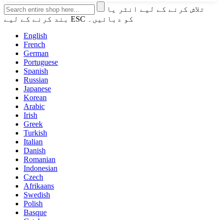
تلاش کرنے کے لیے انٹر یا
بند کرنے کے لیے ESC کو دبائیں۔
English
French
German
Portuguese
Spanish
Russian
Japanese
Korean
Arabic
Irish
Greek
Turkish
Italian
Danish
Romanian
Indonesian
Czech
Afrikaans
Swedish
Polish
Basque