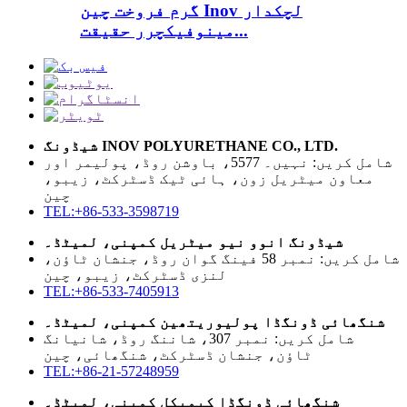
گرم فروخت چین Inov لچکدار
مینوفیکچرر حقیقت...
شیڈونگ INOV POLYURETHANE CO., LTD.
شامل کریں: نہیں۔ 5577، باوشن روڈ، پولیمر اور
معاون میٹریل زون، ہائی ٹیک ڈسٹرکٹ، زیبو،
چین
TEL:+86-533-3598719
شیڈونگ انوو نیو میٹریل کمپنی، لمیٹڈ۔
شامل کریں: نمبر 58 فینگ گوان روڈ، جنشان ٹاؤن،
لنزی ڈسٹرکٹ، زیبو، چین
TEL:+86-533-7405913
شنگھائی ڈونگڈا پولیوریتھین کمپنی، لمیٹڈ۔
شامل کریں: نمبر 307، شاننگ روڈ، شانیانگ
ٹاؤن، جنشان ڈسٹرکٹ، شنگھائی، چین
TEL:+86-21-57248959
شنگھائی ڈونگڈا کیمیکل کمپنی، لمیٹڈ۔