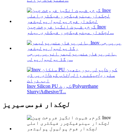
گرم، شہوت انگیز فروخت چین Inov
لچکدار مینوفیکچرر فیکٹری ہیلو...
ہائی پرفارمنس پولیمر انو پی پی جی
رگڈ پولیول پولی...
Inov Silicon PU کورٹ/Polyurethane
Slurry/Adhesive/T...
لچکدار فومس سیریز