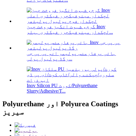
گرم، شہوت انگیز فروخت چین Inov
لچکدار مینوفیکچرر فیکٹری ہیلو...
ہائی پرفارمنس پولیمر انو پی پی جی
رگڈ پولیول پولی...
Inov Silicon PU کورٹ/Polyurethane
Slurry/Adhesive/T...
Polyurethane اور Polyurea Coatings
سیریز