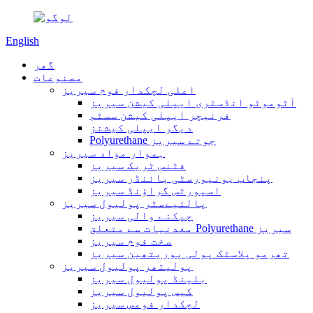
English
گھر
مصنوعات
اعلی لچکدار فوم سیریز
آٹوموٹو انڈسٹری ایپلی کیشن سیریز
فرنیچر ایپلی کیشن سسٹم
دیگر ایپلی کیشنز
Polyurethane جوتے سیریز
ہموار مواد سیریز
فٹنس ٹریک سیریز
پنجاب یونیورسٹی بائنڈر سیریز
اسپورٹس گراؤنڈ سیریز
پالئیےسٹر پولیول سیریز
چپکنے والی سیریز
معدنیات سے متعلق Polyurethane سیریز
سخت فوم سیریز
تھرمو پلاسٹک پولی یوریتھین سیریز
پولیتھر پولیول سیریز
بلینڈ پولیول سیریز
کیس پولیول سیریز
لچکدار فومس سیریز