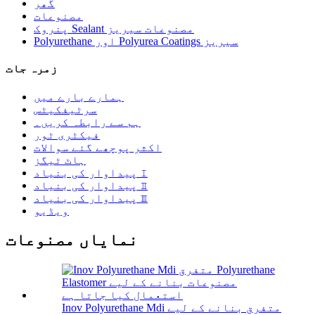
گھر
مصنوعات
پنروک Sealant مصنوعات سیریز
Polyurethane اور Polyurea Coatings سیریز
زمرہ جات
ہمارے بارے میں
سرٹیفکیٹس
ہم سے رابطہ کریں۔
فیکٹری ٹور
اکثر پوچھے گئے سوالات
ہاٹ ٹیگز
پیداوار کی بنیاد Ⅰ
پیداوار کی بنیاد Ⅱ
پیداوار کی بنیاد Ⅲ
ویڈیو
نمایاں مصنوعات
Inov Polyurethane Mdi متفرق بنانے کے لیے