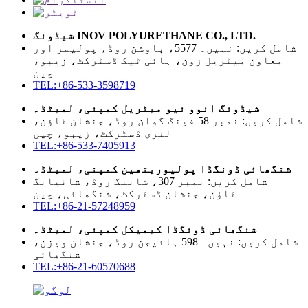
شیڈونگ INOV POLYURETHANE CO., LTD.
شامل کریں: نہیں۔ 5577، باوشن روڈ، پولیمر اور
معاون میٹریل زون، ہائی ٹیک ڈسٹرکٹ، زیبو،
چین
TEL:+86-533-3598719
شیڈونگ انوو نیو میٹریل کمپنی، لمیٹڈ۔
شامل کریں: نمبر 58 فینگ گوان روڈ، جنشان ٹاؤن،
لنزی ڈسٹرکٹ، زیبو، چین
TEL:+86-533-7405913
شنگھائی ڈونگڈا پولیوریتھین کمپنی، لمیٹڈ۔
شامل کریں: نمبر 307، شاننگ روڈ، شانیانگ
ٹاؤن، جنشان ڈسٹرکٹ، شنگھائی، چین
TEL:+86-21-57248959
شنگھائی ڈونگڈا کیمیکل کمپنی، لمیٹڈ۔
شامل کریں: نہیں۔ 598 ہائیجن روڈ، جنشان ویزن،
شنگھائی
TEL:+86-21-60570688