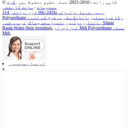
© کاپی رائٹ - 2010-2021: جملہ حقوق محفوظ ہیں۔
گرم
مصنوعات
-
سائٹ کا نقشہ
,
ڈون بوائلر 214 Hfc-245fa بیس بلینڈ پولیولس
Polyurethane رگڈ فوم سسٹم
,
بانڈنگ سکریپ فوم کے لئے پ
بائنڈر
,
پولیوریتھین سخت جھاگ
,
ترمیم شدہ Silane
تین اجزاء Mdi Polyurethane سسٹم
,
Rasin.Water-Stop groutings
Mdi
,
ای میل بھیجیں۔
x