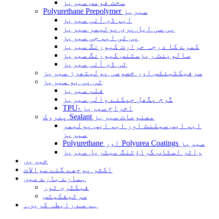
سخت فومس سیریز
Polyurethane Prepolymer سیریز
ایم ڈی آئی سیریز
پی سی ایل پری پولیمر سیریز
پی ٹی ایم جی سیریز
کمرے کا درجہ حرارت کیورنگ سیریز
سالوینٹ ریزسٹنس کیورنگ سیریز
ٹی ڈی آئی سیریز
سرفیکٹینٹس اور خصوصی پولیتھرز سیریز
ٹی پی یو سیریز
فلم سیریز
گرم پگھل چپکنے والی سیریز
TPU- اخراج سیریز
پنروک Sealant مصنوعات سیریز
ایم ایس سیلنٹ اور ایم ایس پولیمر
سیریز
Polyurethane اور Polyurea Coatings سیریز
واٹر اسٹاپ گراؤٹنگ میٹریل سیریز
خبریں
اکثر پوچھے گئے سوالات
ہمارے بارے میں
فیکٹری ٹور
سرٹیفکیٹس
ہم سے رابطہ کریں۔