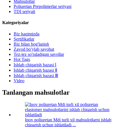
Mahsulotlar
Poliuretan Prepolimerlar seriyasi
TDI seriyali
Kategoriyalar
Biz haqimizda
Sertifikatlar
Biz bilan bog'lanish
Zavod bo'ylab sayohat
Tez-tez so'raladigan savollar
Hot Tags
Ishlab chiqarish bazasi Ⅰ
Ishlab chiqarish bazasi Ⅱ
Ishlab chiqarish bazasi Ⅲ
Video
Tanlangan mahsulotlar
Inov poliuretan Mdi turli xil mahsulotlarni ishlab
chiqarish uchun ishlatiladi ...