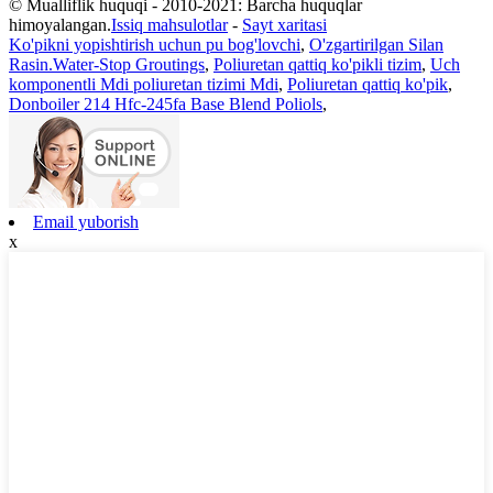
© Mualliflik huquqi - 2010-2021: Barcha huquqlar
himoyalangan.
Issiq mahsulotlar
-
Sayt xaritasi
Ko'pikni yopishtirish uchun pu bog'lovchi
,
O'zgartirilgan Silan
Rasin.Water-Stop Groutings
,
Poliuretan qattiq ko'pikli tizim
,
Uch
komponentli Mdi poliuretan tizimi Mdi
,
Poliuretan qattiq ko'pik
,
Donboiler 214 Hfc-245fa Base Blend Poliols
,
Email yuborish
x