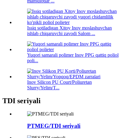
mahsulotlar ...
Issiq sotiladigan Xitoy Inov moslashuvchan
ishlab chiqaruvchi zavodi Salom ...
Yuqori samarali polimer Inov PPG qattiq poliol
poli...
Inov Silicon PU Court/Poliuretan
Slurry/Yelim/T...
TDI seriyali
PTMEG/TDI seriyali