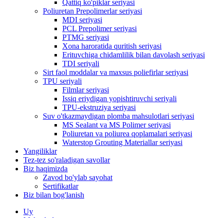
Qattiq ko'piklar seriyasi
Poliuretan Prepolimerlar seriyasi
MDI seriyasi
PCL Prepolimer seriyasi
PTMG seriyasi
Xona haroratida quritish seriyasi
Erituvchiga chidamlilik bilan davolash seriyasi
TDI seriyali
Sirt faol moddalar va maxsus poliefirlar seriyasi
TPU seriyali
Filmlar seriyasi
Issiq eriydigan yopishtiruvchi seriyali
TPU-ekstruziya seriyasi
Suv o'tkazmaydigan plomba mahsulotlari seriyasi
MS Sealant va MS Polimer seriyasi
Poliuretan va poliurea qoplamalari seriyasi
Waterstop Grouting Materiallar seriyasi
Yangiliklar
Tez-tez so'raladigan savollar
Biz haqimizda
Zavod bo'ylab sayohat
Sertifikatlar
Biz bilan bog'lanish
Uy