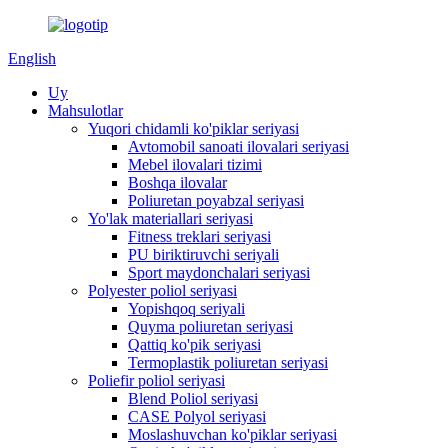
English
Uy
Mahsulotlar
Yuqori chidamli ko'piklar seriyasi
Avtomobil sanoati ilovalari seriyasi
Mebel ilovalari tizimi
Boshqa ilovalar
Poliuretan poyabzal seriyasi
Yo'lak materiallari seriyasi
Fitness treklari seriyasi
PU biriktiruvchi seriyali
Sport maydonchalari seriyasi
Polyester poliol seriyasi
Yopishqoq seriyali
Quyma poliuretan seriyasi
Qattiq ko'pik seriyasi
Termoplastik poliuretan seriyasi
Poliefir poliol seriyasi
Blend Poliol seriyasi
CASE Polyol seriyasi
Moslashuvchan ko'piklar seriyasi