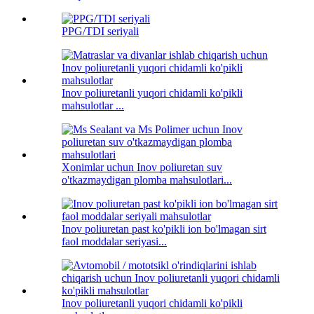
PPG/TDI seriyali
Inov poliuretanli yuqori chidamli ko'pikli
mahsulotlar ...
Xonimlar uchun Inov poliuretan suv
o'tkazmaydigan plomba mahsulotlari...
Inov poliuretan past ko'pikli ion bo'lmagan sirt
faol moddalar seriyasi...
Inov poliuretanli yuqori chidamli ko'pikli