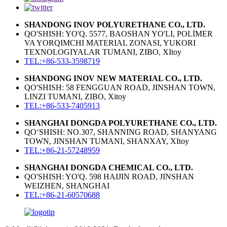
SHANDONG INOV POLYURETHANE CO., LTD.
QO'SHISH: YO'Q. 5577, BAOSHAN YO'LI, POLİMER
VA YORQIMCHI MATERIAL ZONASI, YUKORI
TEXNOLOGIYALAR TUMANI, ZIBO, XItoy
TEL:+86-533-3598719
SHANDONG INOV NEW MATERIAL CO., LTD.
QO'SHISH: 58 FENGGUAN ROAD, JINSHAN TOWN,
LINZI TUMANI, ZIBO, Xitoy
TEL:+86-533-7405913
SHANGHAI DONGDA POLYURETHANE CO., LTD.
QO‘SHISH: NO.307, SHANNING ROAD, SHANYANG
TOWN, JINSHAN TUMANI, SHANXAY, XItoy
TEL:+86-21-57248959
SHANGHAI DONGDA CHEMICAL CO., LTD.
QO'SHISH: YO'Q. 598 HAIJIN ROAD, JINSHAN
WEIZHEN, SHANGHAI
TEL:+86-21-60570688