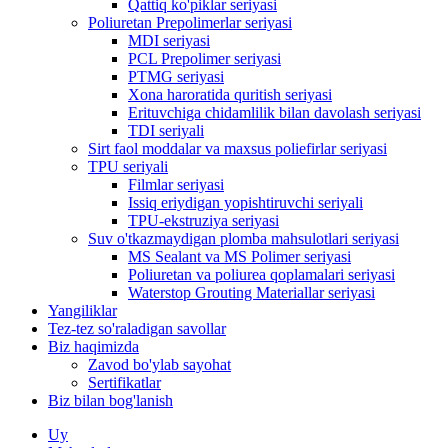
Qattiq ko'piklar seriyasi
Poliuretan Prepolimerlar seriyasi
MDI seriyasi
PCL Prepolimer seriyasi
PTMG seriyasi
Xona haroratida quritish seriyasi
Erituvchiga chidamlilik bilan davolash seriyasi
TDI seriyali
Sirt faol moddalar va maxsus poliefirlar seriyasi
TPU seriyali
Filmlar seriyasi
Issiq eriydigan yopishtiruvchi seriyali
TPU-ekstruziya seriyasi
Suv o'tkazmaydigan plomba mahsulotlari seriyasi
MS Sealant va MS Polimer seriyasi
Poliuretan va poliurea qoplamalari seriyasi
Waterstop Grouting Materiallar seriyasi
Yangiliklar
Tez-tez so'raladigan savollar
Biz haqimizda
Zavod bo'ylab sayohat
Sertifikatlar
Biz bilan bog'lanish
Uy