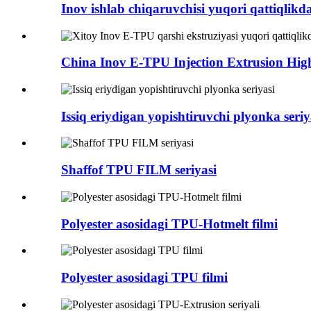
Inov ishlab chiqaruvchisi yuqori qattiqlikda
China Inov E-TPU Injection Extrusion Hig
Issiq eriydigan yopishtiruvchi plyonka seriy
Shaffof TPU FILM seriyasi
Polyester asosidagi TPU-Hotmelt filmi
Polyester asosidagi TPU filmi