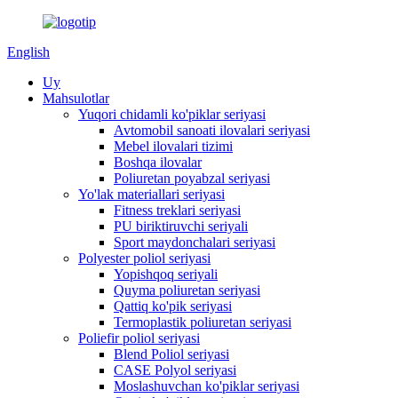
English
Uy
Mahsulotlar
Yuqori chidamli ko'piklar seriyasi
Avtomobil sanoati ilovalari seriyasi
Mebel ilovalari tizimi
Boshqa ilovalar
Poliuretan poyabzal seriyasi
Yo'lak materiallari seriyasi
Fitness treklari seriyasi
PU biriktiruvchi seriyali
Sport maydonchalari seriyasi
Polyester poliol seriyasi
Yopishqoq seriyali
Quyma poliuretan seriyasi
Qattiq ko'pik seriyasi
Termoplastik poliuretan seriyasi
Poliefir poliol seriyasi
Blend Poliol seriyasi
CASE Polyol seriyasi
Moslashuvchan ko'piklar seriyasi