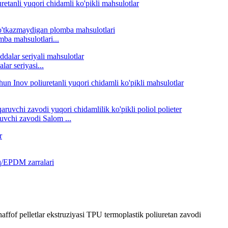
ba mahsulotlari...
lar seriyasi...
uvchi zavodi Salom ...