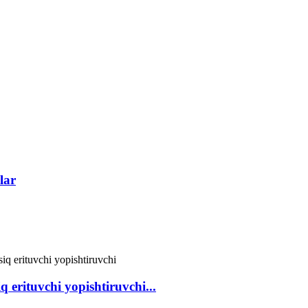
lar
erituvchi yopishtiruvchi...