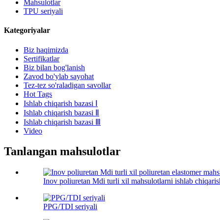
Mahsulotlar
TPU seriyali
Kategoriyalar
Biz haqimizda
Sertifikatlar
Biz bilan bog'lanish
Zavod bo'ylab sayohat
Tez-tez so'raladigan savollar
Hot Tags
Ishlab chiqarish bazasi Ⅰ
Ishlab chiqarish bazasi Ⅱ
Ishlab chiqarish bazasi Ⅲ
Video
Tanlangan mahsulotlar
Inov poliuretan Mdi turli xil mahsulotlarni ishlab chiqarish
PPG/TDI seriyali