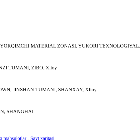
VA YORQIMCHI MATERIAL ZONASI, YUKORI TEXNOLOGIYALA
I TUMANI, ZIBO, Xitoy
WN, JINSHAN TUMANI, SHANXAY, XItoy
HEN, SHANGHAI
iq mahsulotlar
-
Sayt xaritasi