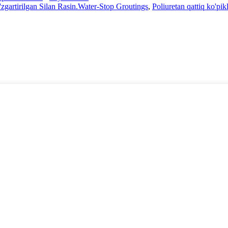
zgartirilgan Silan Rasin.Water-Stop Groutings
,
Poliuretan qattiq ko'pikl