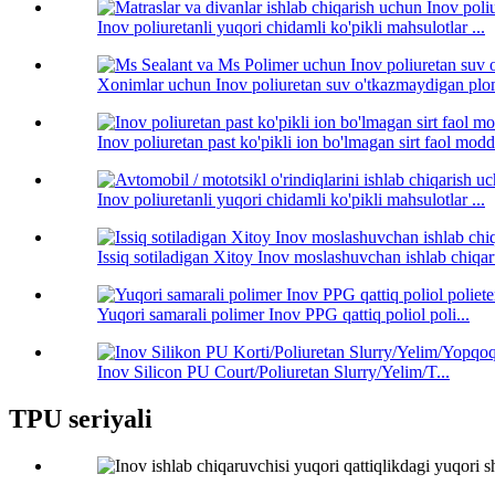
Inov poliuretanli yuqori chidamli ko'pikli mahsulotlar ...
Xonimlar uchun Inov poliuretan suv o'tkazmaydigan plom
Inov poliuretan past ko'pikli ion bo'lmagan sirt faol modda
Inov poliuretanli yuqori chidamli ko'pikli mahsulotlar ...
Issiq sotiladigan Xitoy Inov moslashuvchan ishlab chiqar
Yuqori samarali polimer Inov PPG qattiq poliol poli...
Inov Silicon PU Court/Poliuretan Slurry/Yelim/T...
TPU seriyali