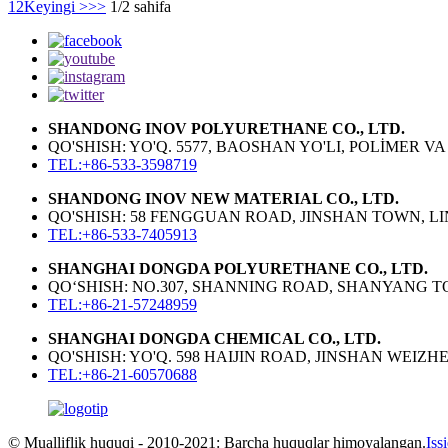
1
2
Keyingi >
>>
1/2 sahifa
SHANDONG INOV POLYURETHANE CO., LTD.
QO'SHISH: YO'Q. 5577, BAOSHAN YO'LI, POLİMER 
TEL:+86-533-3598719
SHANDONG INOV NEW MATERIAL CO., LTD.
QO'SHISH: 58 FENGGUAN ROAD, JINSHAN TOWN, LINZ
TEL:+86-533-7405913
SHANGHAI DONGDA POLYURETHANE CO., LTD.
QO‘SHISH: NO.307, SHANNING ROAD, SHANYANG TO
TEL:+86-21-57248959
SHANGHAI DONGDA CHEMICAL CO., LTD.
QO'SHISH: YO'Q. 598 HAIJIN ROAD, JINSHAN WEIZ
TEL:+86-21-60570688
© Mualliflik huquqi - 2010-2021: Barcha huquqlar himoyalangan.
Iss