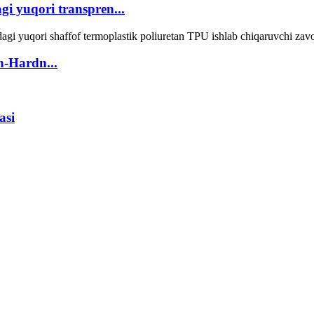
gi yuqori transpren...
h-Hardn...
asi