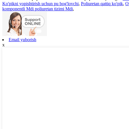
Ko'pikni yopishtirish uchun pu bog'lovchi
,
Poliuretan qattiq ko'pik
,
O'
komponentli Mdi poliuretan tizimi Mdi
,
Email yuborish
x