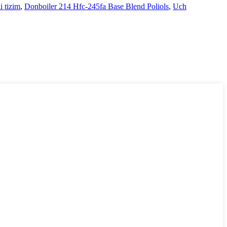
i tizim
,
Donboiler 214 Hfc-245fa Base Blend Poliols
,
Uch