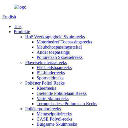
English
Tuis
Produkte
Hoë Veerkragtigheid Skuimreeks
Motorbedryf Toepassingsreeks
Meubeltoepassingsstelsel
Ander toepassings
Poliuretaan Skoeiselreeks
Plaveiselmateriaalreeks
Fiksheidsbaanreeks
PU-binderreeks
Sportveldreeks
Poliëster Poliol Reeks
Kleefreeks
Gietende Poliuretaan Reeks
Vaste Skuimreeks
Termoplastiese Poliuretaan Reeks
Poliëterpolioolreeks
Mengselpoliolreeks
CASE Polyol-reeks
Buigsame Skuimreeks