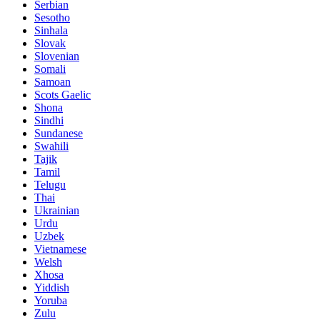
Serbian
Sesotho
Sinhala
Slovak
Slovenian
Somali
Samoan
Scots Gaelic
Shona
Sindhi
Sundanese
Swahili
Tajik
Tamil
Telugu
Thai
Ukrainian
Urdu
Uzbek
Vietnamese
Welsh
Xhosa
Yiddish
Yoruba
Zulu