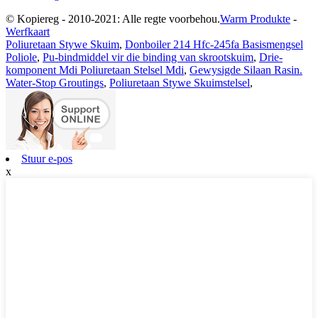
© Kopiereg - 2010-2021: Alle regte voorbehou.
Warm Produkte
-
Werfkaart
Poliuretaan Stywe Skuim
,
Donboiler 214 Hfc-245fa Basismengsel
Poliole
,
Pu-bindmiddel vir die binding van skrootskuim
,
Drie-
komponent Mdi Poliuretaan Stelsel Mdi
,
Gewysigde Silaan Rasin.
Water-Stop Groutings
,
Poliuretaan Stywe Skuimstelsel
,
Stuur e-pos
x