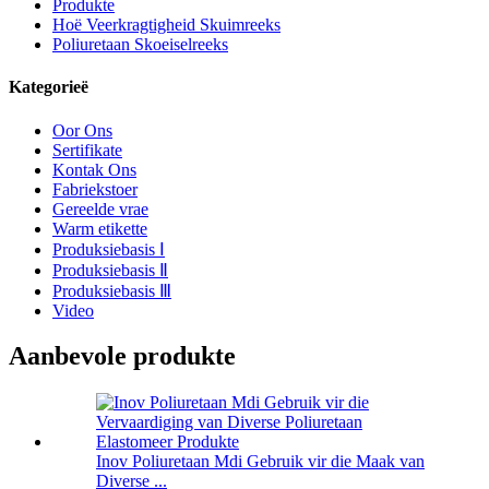
Produkte
Hoë Veerkragtigheid Skuimreeks
Poliuretaan Skoeiselreeks
Kategorieë
Oor Ons
Sertifikate
Kontak Ons
Fabriekstoer
Gereelde vrae
Warm etikette
Produksiebasis Ⅰ
Produksiebasis Ⅱ
Produksiebasis Ⅲ
Video
Aanbevole produkte
Inov Poliuretaan Mdi Gebruik vir die Maak van
Diverse ...