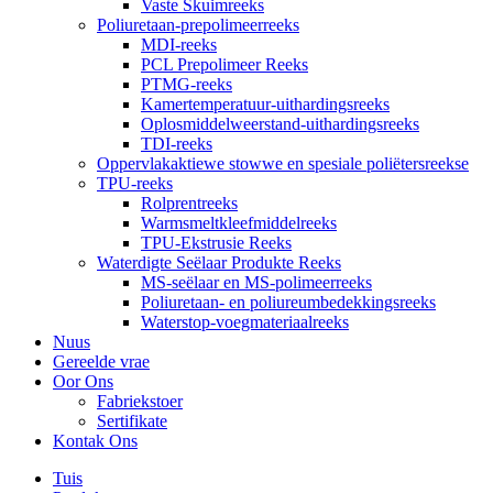
Vaste Skuimreeks
Poliuretaan-prepolimeerreeks
MDI-reeks
PCL Prepolimeer Reeks
PTMG-reeks
Kamertemperatuur-uithardingsreeks
Oplosmiddelweerstand-uithardingsreeks
TDI-reeks
Oppervlakaktiewe stowwe en spesiale poliëtersreekse
TPU-reeks
Rolprentreeks
Warmsmeltkleefmiddelreeks
TPU-Ekstrusie Reeks
Waterdigte Seëlaar Produkte Reeks
MS-seëlaar en MS-polimeerreeks
Poliuretaan- en poliureumbedekkingsreeks
Waterstop-voegmateriaalreeks
Nuus
Gereelde vrae
Oor Ons
Fabriekstoer
Sertifikate
Kontak Ons
Tuis