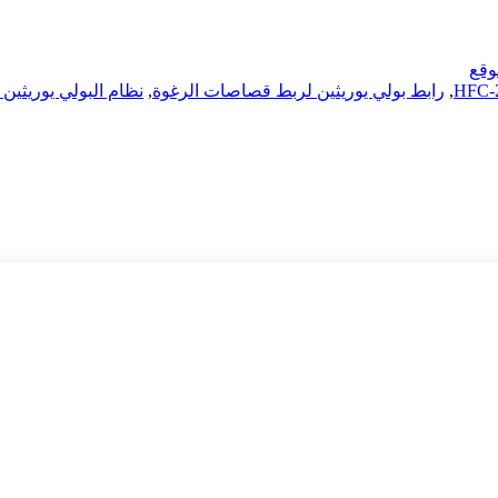
وقع
,
رابط بولي يوريثين لربط قصاصات الرغوة
,
نظام البولي يوريثين Mdi المكون من ثلاثة مكونات