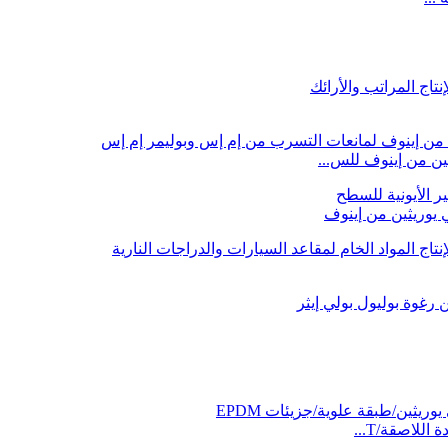
ين من إينوف للس...
ي يوريثين من إينوف