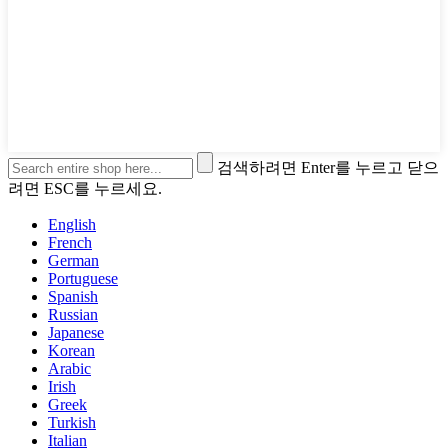
검색하려면 Enter를 누르고 닫으
려면 ESC를 누르세요.
English
French
German
Portuguese
Spanish
Russian
Japanese
Korean
Arabic
Irish
Greek
Turkish
Italian