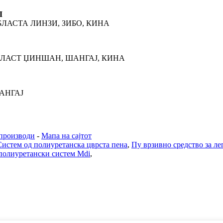
Л
ОБЛАСТА ЛИНЗИ, ЗИБО, КИНА
ОКЛАСТ ЏИНШАН, ШАНГАЈ, КИНА
ШАНГАЈ
производи
-
Мапа на сајтот
Систем од полиуретанска цврста пена
,
Пу врзивно средство за ле
полиуретански систем Mdi
,