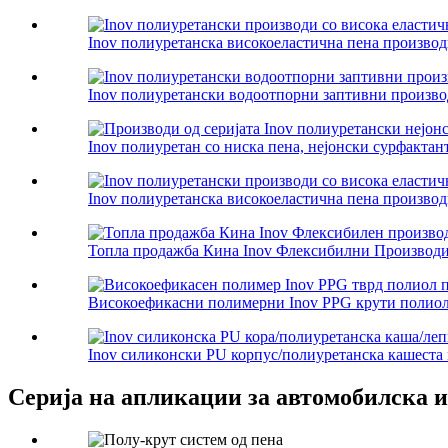
Inov полиуретанска високоеластична пена производи 
Inov полиуретански водоотпорни заптивни производи
Inov полиуретан со ниска пена, нејонски сурфактант
Inov полиуретанска високоеластична пена производи 
Топла продажба Кина Inov Флексибилни Производит
Високоефикасни полимерни Inov PPG крути полиолс
Inov силиконски PU корпус/полиуретанска кашеста м
Серија на апликации за автомобилска и