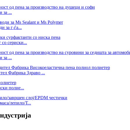
за ...
 за г-ѓа...
 со сериски...
за ...
ел Фабрика Здраво ...
ки полие...
аса/лепило/Т...
ндустрија