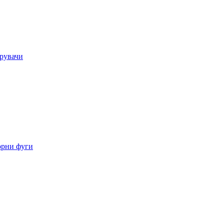
орувачи
орни фуги