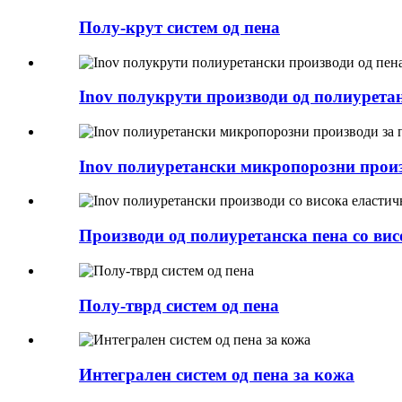
Полу-крут систем од пена
Inov полукрути производи од полиуретанс
Inov полиуретански микропорозни произв
Производи од полиуретанска пена со висо
Полу-тврд систем од пена
Интегрален систем од пена за кожа