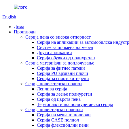
English
Дома
Производи
Серија пена со висока отпорност
Серија на апликации за автомобилска индустр
Систем за примена на мебел
Други апликации
Серија обувки од полиуретан
Серија материјали за поплочување
Серија за фитнес патеки
Серија PU врзивни плочи
Серија за спортски терени
Серија полиестерски полиол
Леплива серија
Серија за леење полиуретан
Серија од цврста пена
Термопластична полиуретанска серија
Серија полиетерски полиоли
Серија на мешани полиоли
Серија CASE полиол
Серија флексибилни пени