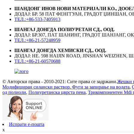
ШАНДОНГ ИНОВ НОВИ МАТЕРИЈАЛИ КО., ДООЕ
ДОДАЈ: БР. 58 ПАТ ФЕНГГУАН, ГРАДОТ ЏИНШАН, 
ТЕЛ.:+86-533-7405913
ШАНГАЈ ДОНГДА ПОЛИУРЕТАН СД., ООД.
ДОДАЈ: БР.307, ПАТ ШАНИНГ, ГРАДОТ ШАНЈАНГ, 
ТЕЛ.:+86-21-57248959
ШАНГАЈ ДОНГДА ХЕМИСКИ СД., ООД.
ДОДАЈ: НЕ. 598 HAIJIN ROAD, JINSHAN WEIZHEN, 
ТЕЛ.:+86-21-60570688
© Авторски права - 2010-2021: Сите права се задржани.
Жешки 
Модифициран силански раствор. Фуги за запирање на водата
,
од полиоли
,
Полиуретанска цврста пена
,
Трикомпонентен Mdi 
Испрати е-пошта
x