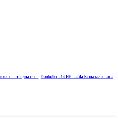
пење на отпадна пена
,
Donboiler 214 Hfc-245fa Базна мешавина