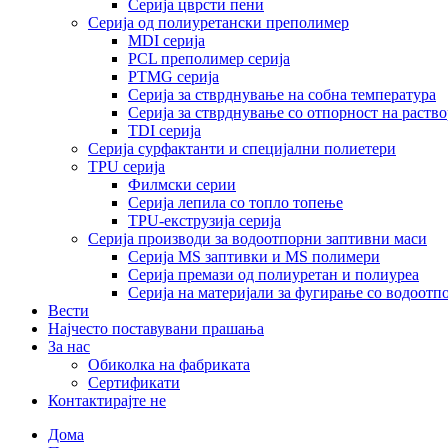
Серија цврсти пени
Серија од полиуретански преполимер
MDI серија
PCL преполимер серија
PTMG серија
Серија за стврднување на собна температура
Серија за стврднување со отпорност на раств
TDI серија
Серија сурфактанти и специјални полиетери
TPU серија
Филмски серии
Серија лепила со топло топење
TPU-екструзија серија
Серија производи за водоотпорни заптивни маси
Серија MS заптивки и MS полимери
Серија премази од полиуретан и полиуреа
Серија на материјали за фугирање со водоотп
Вести
Најчесто поставувани прашања
За нас
Обиколка на фабриката
Сертификати
Контактирајте не
Дома