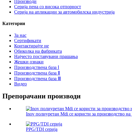
Производи
Серија пена со висока отпорност
Серија на апликации за автомобилска индустрија
Категории
За нас
Сертификати
Контактирајте не
Обиколка на фабриката
Најчесто поставувани прашања
Жешки ознаки
Производствена база Ⅰ
Производствена база Ⅱ
Производствена база Ⅲ
Видео
Препорачани производи
Inov полиуретан Mdi се користи за производство на р
PPG/TDI серија