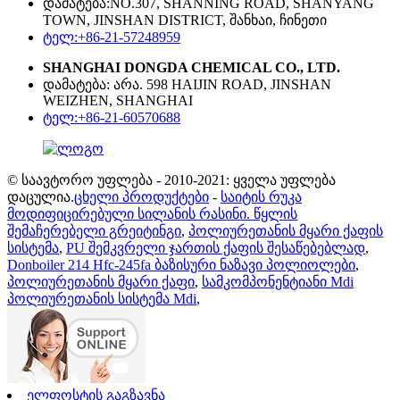
დამატება:NO.307, SHANNING ROAD, SHANYANG
TOWN, JINSHAN DISTRICT, შანხაი, ჩინეთი
ტელ:+86-21-57248959
SHANGHAI DONGDA CHEMICAL CO., LTD.
დამატება: არა. 598 HAIJIN ROAD, JINSHAN
WEIZHEN, SHANGHAI
ტელ:+86-21-60570688
© საავტორო უფლება - 2010-2021: ყველა უფლება
დაცულია.
ცხელი პროდუქტები
-
საიტის რუკა
მოდიფიცირებული სილანის რასინი. წყლის
შემაჩერებელი გრეიტინგი
,
პოლიურეთანის მყარი ქაფის
სისტემა
,
PU შემკვრელი ჯართის ქაფის შესაწებებლად
,
Donboiler 214 Hfc-245fa ბაზისური ნაზავი პოლიოლები
,
პოლიურეთანის მყარი ქაფი
,
სამკომპონენტიანი Mdi
პოლიურეთანის სისტემა Mdi
,
ელფოსტის გაგზავნა