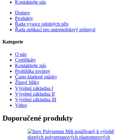
Kontaktujte nás
Domov
Produkty
Řada vysoce odolných pěn
Řada aplikací pro automobilový průmysl
Kategorie
O nás
Certifikáty
Kontaktujte nás
Prohlídka továrny
Často kladené otázky
Žhavé štítky
Výrobní základna Ⅰ
Výrobní základna II
Výrobní základna III
Video
Doporučené produkty