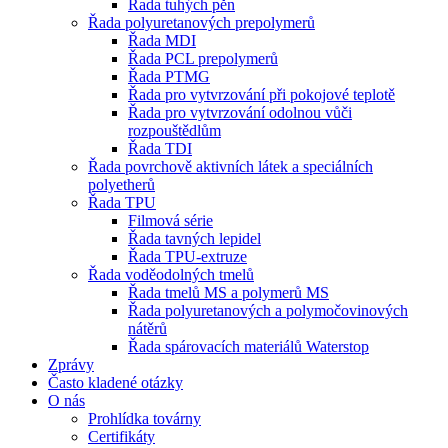
Řada tuhých pěn
Řada polyuretanových prepolymerů
Řada MDI
Řada PCL prepolymerů
Řada PTMG
Řada pro vytvrzování při pokojové teplotě
Řada pro vytvrzování odolnou vůči
rozpouštědlům
Řada TDI
Řada povrchově aktivních látek a speciálních
polyetherů
Řada TPU
Filmová série
Řada tavných lepidel
Řada TPU-extruze
Řada voděodolných tmelů
Řada tmelů MS a polymerů MS
Řada polyuretanových a polymočovinových
nátěrů
Řada spárovacích materiálů Waterstop
Zprávy
Často kladené otázky
O nás
Prohlídka továrny
Certifikáty