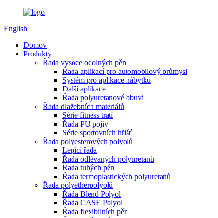
English
Domov
Produkty
Řada vysoce odolných pěn
Řada aplikací pro automobilový průmysl
Systém pro aplikace nábytku
Další aplikace
Řada polyuretanové obuvi
Řada dlažebních materiálů
Série fitness tratí
Řada PU pojiv
Série sportovních hřišť
Řada polyesterových polyolů
Lepicí řada
Řada odlévaných polyuretanů
Řada tuhých pěn
Řada termoplastických polyuretanů
Řada polyetherpolyolů
Řada Blend Polyol
Řada CASE Polyol
Řada flexibilních pěn