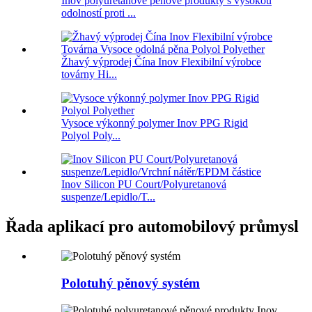
Inov polyuretanové pěnové produkty s vysokou
odolností proti ...
Žhavý výprodej Čína Inov Flexibilní výrobce
továrny Hi...
Vysoce výkonný polymer Inov PPG Rigid
Polyol Poly...
Inov Silicon PU Court/Polyuretanová
suspenze/Lepidlo/T...
Řada aplikací pro automobilový průmysl
Polotuhý pěnový systém