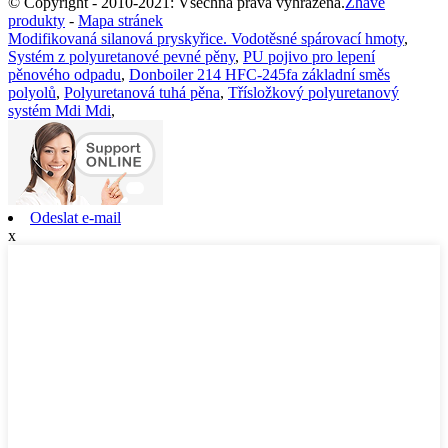
© Copyright - 2010-2021: Všechna práva vyhrazena.
Žhavé
produkty
-
Mapa stránek
Modifikovaná silanová pryskyřice. Vodotěsné spárovací hmoty
,
Systém z polyuretanové pevné pěny
,
PU pojivo pro lepení
pěnového odpadu
,
Donboiler 214 HFC-245fa základní směs
polyolů
,
Polyuretanová tuhá pěna
,
Třísložkový polyuretanový
systém Mdi Mdi
,
Odeslat e-mail
x