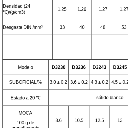
Densidad (24
1.25
1.26
1.27
1.2
℃)/(g/cm3)
Desgaste DIN /mm³
33
40
48
53
Modelo
D3230
D3236
D3243
D3245
SUBOFICIAL/%
3,0 ± 0,2
3,6 ± 0,2
4,3 ± 0,2
4,5 ± 0,
sólido blanco
Estado a 20 ℃
MOCA
8.6
10.5
12.5
13
100 g de
prepolímero/g