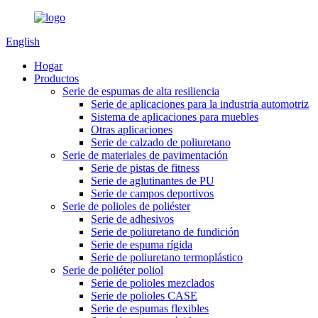
English
Hogar
Productos
Serie de espumas de alta resiliencia
Serie de aplicaciones para la industria automotriz
Sistema de aplicaciones para muebles
Otras aplicaciones
Serie de calzado de poliuretano
Serie de materiales de pavimentación
Serie de pistas de fitness
Serie de aglutinantes de PU
Serie de campos deportivos
Serie de polioles de poliéster
Serie de adhesivos
Serie de poliuretano de fundición
Serie de espuma rígida
Serie de poliuretano termoplástico
Serie de poliéter poliol
Serie de polioles mezclados
Serie de polioles CASE
Serie de espumas flexibles