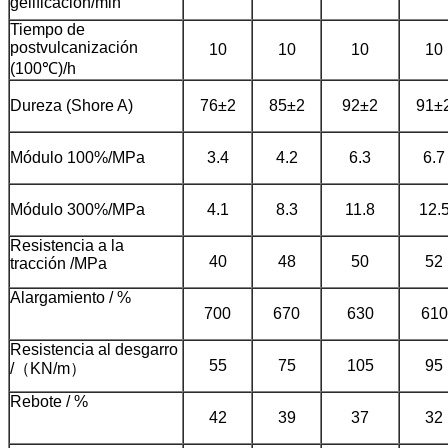
gelificación/min
Tiempo de
postvulcanización
10
10
10
10
(100℃)/h
Dureza (Shore A)
76±2
85±2
92±2
91±
Módulo 100%/MPa
3.4
4.2
6.3
6.7
Módulo 300%/MPa
4.1
8.3
11.8
12.
Resistencia a la
40
48
50
52
tracción /MPa
Alargamiento / %
700
670
630
610
Resistencia al desgarro
55
75
105
95
/（KN/m）
Rebote / %
42
39
37
32