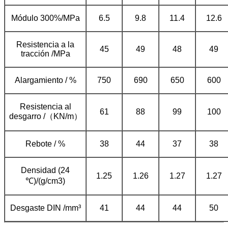
Módulo 300%/MPa
6.5
9.8
11.4
12.6
Resistencia a la
45
49
48
49
tracción /MPa
Alargamiento / %
750
690
650
600
Resistencia al
61
88
99
100
desgarro /（KN/m）
Rebote / %
38
44
37
38
Densidad (24
1.25
1.26
1.27
1.27
℃)/(g/cm3)
Desgaste DIN /mm³
41
44
44
50