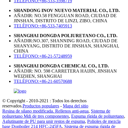
TELÉFONO:+86-533-3598719
SHANDONG INOV NUEVO MATERIAL CO., LTD.
AÑADIR: NO.58 FENGGUAN ROAD, CIUDAD DE
JINSHAN, DISTRITO DE LINZI, ZIBO, CHINA
TELÉFONO:+86-533-7405913
SHANGHAI DONGDA POLIURETANO CO., LTD.
AÑADIR:NO.307, SHANNING ROAD, CIUDAD DE
SHANYANG, DISTRITO DE JINSHAN, SHANGHAI,
CHINA
TELÉFONO:+86-21-57248959
SHANGHAI DONGDA CHEMICAL CO., LTD.
AÑADIR: NO. 598 CARRETERA HAIJIN, JINSHAN
WEIZHEN, SHANGHAI
TELÉFONO:+86-21-60570688
© Copyright - 2010-2021 : Todos los derechos
reservados.
Productos populares
-
Mapa del sitio
Resina de silano modificada. Rellenos anti-agua
,
Sistema de
poliuretano Mdi de tres componentes
,
Espuma rígida de poliuretano
,
Aglutinante de PU para unir restos de espuma
,
Polioles de mezcla
base Donboiler 214 HFC-245FA
,
Sistema de espuma rígida de