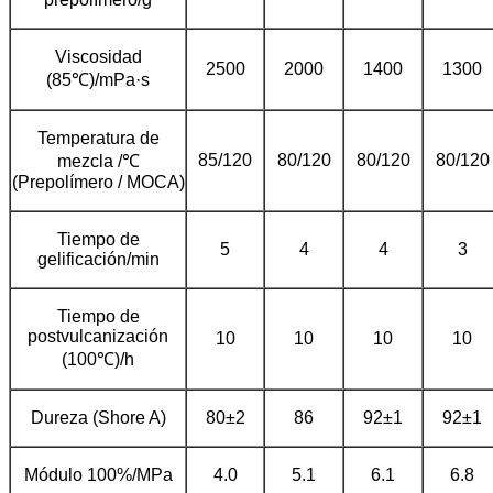
Viscosidad
2500
2000
1400
1300
(85℃)/mPa·s
Temperatura de
85/120
80/120
80/120
80/120
mezcla /℃
(Prepolímero / MOCA)
Tiempo de
5
4
4
3
gelificación/min
Tiempo de
postvulcanización
10
10
10
10
(100℃)/h
Dureza (Shore A)
80±2
86
92±1
92±1
Módulo 100%/MPa
4.0
5.1
6.1
6.8