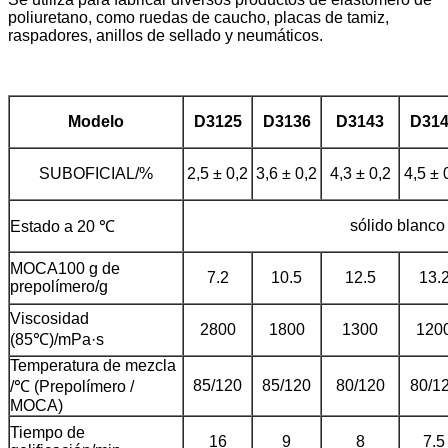
poliuretano, como ruedas de caucho, placas de tamiz,
raspadores, anillos de sellado y neumáticos.
Modelo
D3125
D3136
D3143
D31
SUBOFICIAL/%
2,5 ± 0,2
3,6 ± 0,2
4,3 ± 0,2
4,5 ± 
sólido blanco
Estado a 20 ℃
MOCA
100 g de
7.2
10.5
12.5
13.
prepolímero/g
Viscosidad
2800
1800
1300
120
(85℃)/mPa·s
Temperatura de mezcla
85/120
85/120
80/120
80/1
/℃ (Prepolímero /
MOCA)
Tiempo de
16
9
8
7.5