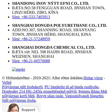
SHANDONG INOV NÝTT EFNI CO., LTD.
BÆTA:NO.58 FENGGUAN ROAD, JINSHAN TOWN,
LINZI HÉRÐ, ZIBO, KÍNA
Sími: +86-533-7405913
SHANGHAI DONGDA POLYURETHANE CO., LTD.
ADD:NO.307, SHANNING ROAD, SHANYANG
TOWN, JINSHAN HÉRÐ, SHANGHAI, KINA
Sími: +86-21-57248959
SHANGHAI DONGDA CHEMICAL CO., LTD.
BÆTA við: NEI. 598 HAIJIN ROAD, JINSHAN
WEIZHEN, SHANGHAI
Sími: +86-21-60570688
© Höfundarréttur - 2010-2021: Allur réttur áskilinn.
Heitar vörur
-
Veftré
Pólýúretan stíft froðukerfi
,
PU bindiefni til að binda ruslfroðu
,
Donboiler 214 Hfc-245fa grunnblönduð pólýól
,
Þriggja íhluta Mdi
pólýúretan kerfi Mdi
,
Breytt silan rasín. Vatnsstöðvandi fúguefni
,
Stíft pólýúretan froða
,