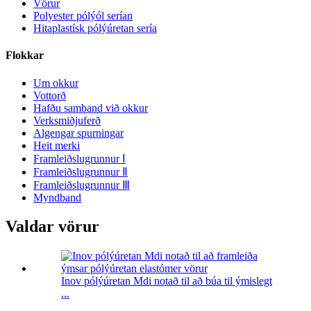
Vörur
Polyester pólýól serían
Hitaplastísk pólýúretan sería
Flokkar
Um okkur
Vottorð
Hafðu samband við okkur
Verksmiðjuferð
Algengar spurningar
Heit merki
Framleiðslugrunnur Ⅰ
Framleiðslugrunnur Ⅱ
Framleiðslugrunnur Ⅲ
Myndband
Valdar vörur
Inov pólýúretan Mdi notað til að búa til ýmislegt
...