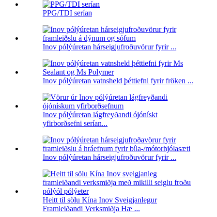
PPG/TDI serían
Inov pólýúretan hárseigjufroðuvörur fyrir ...
Inov pólýúretan vatnsheld þéttiefni fyrir fröken ...
Inov pólýúretan lágfreyðandi ójónískt
yfirborðsefni serían...
Inov pólýúretan hárseigjufroðuvörur fyrir ...
Heitt til sölu Kína Inov Sveigjanlegur
Framleiðandi Verksmiðja Hæ ...