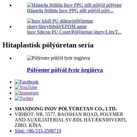
Hágæða fjölliða Inov PPG stíft pólýól pólý...
Inov Silicon PU Court/Pólýúretan slurry/Lím/T...
Hitaplastísk pólýúretan sería
Pólýester pólýól fyrir örgjörva
SHANDONG INOV PÓLÝÚRETAN CO., LTD.
VIÐBÓT: NR. 5577, BAOSHAN ROAD, POLYMER
AND AUXILIATERIAL SVÆÐI, HÁTÆKNIHVERFI,
ZIBO, KÍNA
Sími: +86-533-3598719