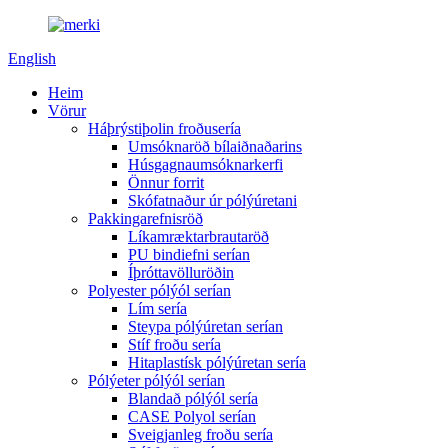
English
Heim
Vörur
Háþrýstiþolin froðusería
Umsóknaröð bílaiðnaðarins
Húsgagnaumsóknarkerfi
Önnur forrit
Skófatnaður úr pólýúretani
Pakkingarefnisröð
Líkamræktarbrautaröð
PU bindiefni serían
Íþróttavölluröðin
Polyester pólýól serían
Lím sería
Steypa pólýúretan serían
Stíf froðu sería
Hitaplastísk pólýúretan sería
Pólýeter pólýól serían
Blandað pólýól sería
CASE Polyol serían
Sveigjanleg froðu sería