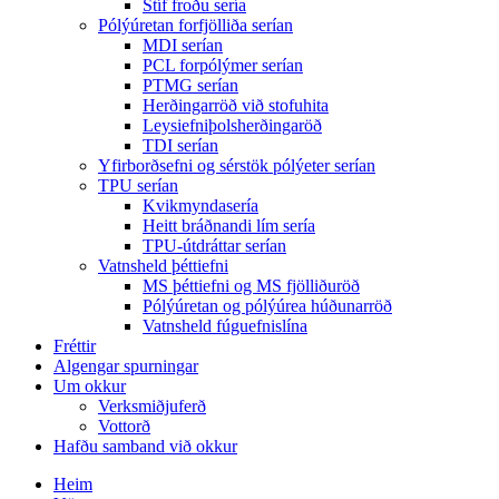
Stíf froðu sería
Pólýúretan forfjölliða serían
MDI serían
PCL forpólýmer serían
PTMG serían
Herðingarröð við stofuhita
Leysiefniþolsherðingaröð
TDI serían
Yfirborðsefni og sérstök pólýeter serían
TPU serían
Kvikmyndasería
Heitt bráðnandi lím sería
TPU-útdráttar serían
Vatnsheld þéttiefni
MS þéttiefni og MS fjölliðuröð
Pólýúretan og pólýúrea húðunarröð
Vatnsheld fúguefnislína
Fréttir
Algengar spurningar
Um okkur
Verksmiðjuferð
Vottorð
Hafðu samband við okkur
Heim