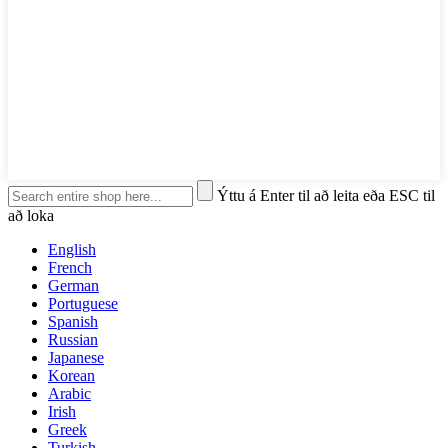
Ýttu á Enter til að leita eða ESC til
að loka
English
French
German
Portuguese
Spanish
Russian
Japanese
Korean
Arabic
Irish
Greek
Turkish