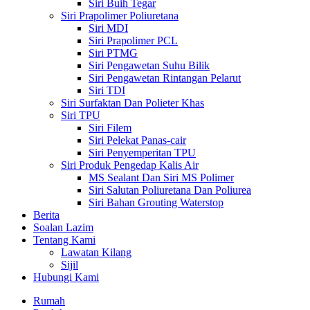
Siri Buih Tegar
Siri Prapolimer Poliuretana
Siri MDI
Siri Prapolimer PCL
Siri PTMG
Siri Pengawetan Suhu Bilik
Siri Pengawetan Rintangan Pelarut
Siri TDI
Siri Surfaktan Dan Polieter Khas
Siri TPU
Siri Filem
Siri Pelekat Panas-cair
Siri Penyemperitan TPU
Siri Produk Pengedap Kalis Air
MS Sealant Dan Siri MS Polimer
Siri Salutan Poliuretana Dan Poliurea
Siri Bahan Grouting Waterstop
Berita
Soalan Lazim
Tentang Kami
Lawatan Kilang
Sijil
Hubungi Kami
Rumah