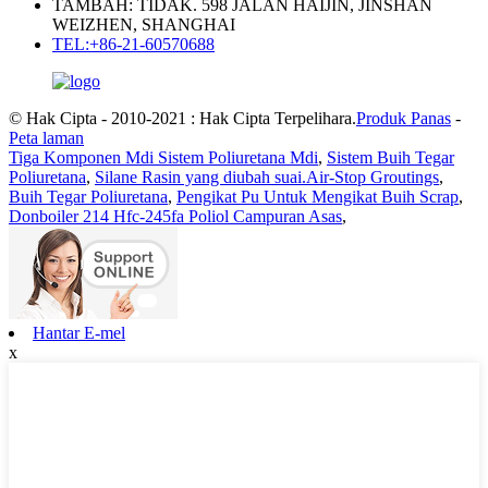
TAMBAH: TIDAK. 598 JALAN HAIJIN, JINSHAN
WEIZHEN, SHANGHAI
TEL:+86-21-60570688
© Hak Cipta - 2010-2021 : Hak Cipta Terpelihara.
Produk Panas
-
Peta laman
Tiga Komponen Mdi Sistem Poliuretana Mdi
,
Sistem Buih Tegar
Poliuretana
,
Silane Rasin yang diubah suai.Air-Stop Groutings
,
Buih Tegar Poliuretana
,
Pengikat Pu Untuk Mengikat Buih Scrap
,
Donboiler 214 Hfc-245fa Poliol Campuran Asas
,
Hantar E-mel
x