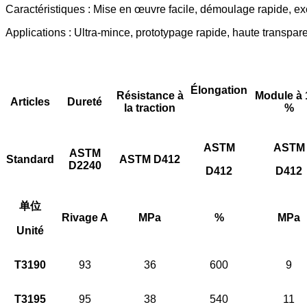
Caractéristiques : Mise en œuvre facile, démoulage rapide, exc
Applications : Ultra-mince, prototypage rapide, haute transpa
Élongation
Résistance à
Module à 
Articles
Dureté
la traction
%
ASTM
ASTM
ASTM
Standard
ASTM D412
D2240
D412
D412
单位
Rivage A
MPa
%
MPa
Unité
T3190
93
36
600
9
T3195
95
38
540
11