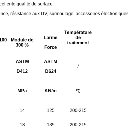
ellente qualité de surface
rence, résistance aux UV, surmoulage, accessoires électroniques,
Température
Larme
de
100
Module de
traitement
300 %
Force
ASTM
ASTM
/
D412
D624
MPa
KN/m
℃
14
125
200-215
18
135
200-215