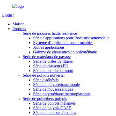
English
Maison
Produits
Série de mousses haute résilience
Série d'applications pour l'industrie automobile
Système d'applications pour meubles
Autres applications
Gamme de chaussures en polyuréthane
Série de matériaux de pavage
Série de pistes de fitness
Série de classeurs PU
Série de terrains de sport
Série de polyols polyester
Série d'adhésifs
Série de polyuréthane moulé
Série de mousses rigides
Série polyuréthane thermoplastique
Série de polyéthers polyols
Série de polyols mélangés
Série de polyols CASE
Série de mousses flexibles