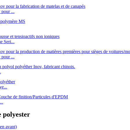
pour ...
 Seri...
pour ...
.
e...
..
 polyester