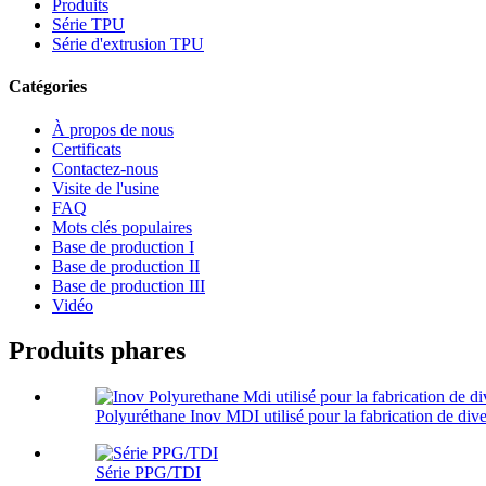
Produits
Série TPU
Série d'extrusion TPU
Catégories
À propos de nous
Certificats
Contactez-nous
Visite de l'usine
FAQ
Mots clés populaires
Base de production I
Base de production II
Base de production III
Vidéo
Produits phares
Polyuréthane Inov MDI utilisé pour la fabrication de diver
Série PPG/TDI