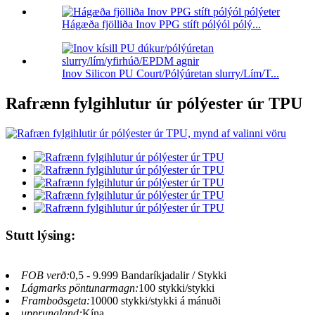
Hágæða fjölliða Inov PPG stíft pólýól pólý...
Inov Silicon PU Court/Pólýúretan slurry/Lím/T...
Rafrænn fylgihlutur úr pólýester úr TPU
Stutt lýsing:
FOB verð:
0,5 - 9.999 Bandaríkjadalir / Stykki
Lágmarks pöntunarmagn:
100 stykki/stykki
Framboðsgeta:
10000 stykki/stykki á mánuði
upprunaland:
Kína