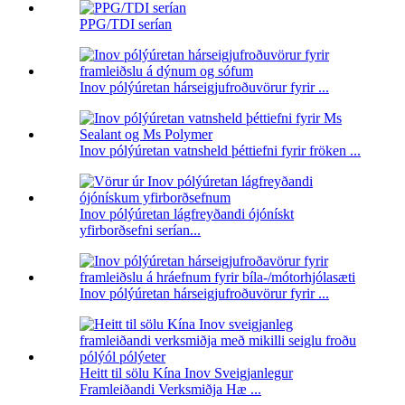
PPG/TDI serían
Inov pólýúretan hárseigjufroðuvörur fyrir ...
Inov pólýúretan vatnsheld þéttiefni fyrir fröken ...
Inov pólýúretan lágfreyðandi ójónískt
yfirborðsefni serían...
Inov pólýúretan hárseigjufroðuvörur fyrir ...
Heitt til sölu Kína Inov Sveigjanlegur
Framleiðandi Verksmiðja Hæ ...