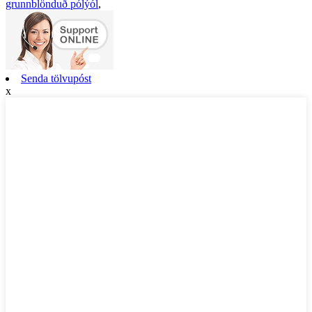
grunnblönduð pólýól
,
Senda tölvupóst
x