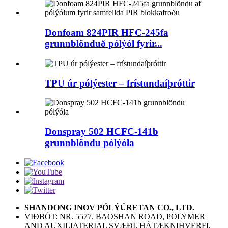
Donfoam 824PIR HFC-245fa
grunnblönduð pólýól fyrir...
TPU úr pólýester – frístundaíþróttir
Donspray 502 HCFC-141b
grunnblöndu pólýóla
SHANDONG INOV PÓLÝÚRETAN CO., LTD.
VIÐBÓT: NR. 5577, BAOSHAN ROAD, POLYMER
AND AUXILIATERIAL SVÆÐI, HÁTÆKNIHVERFI,