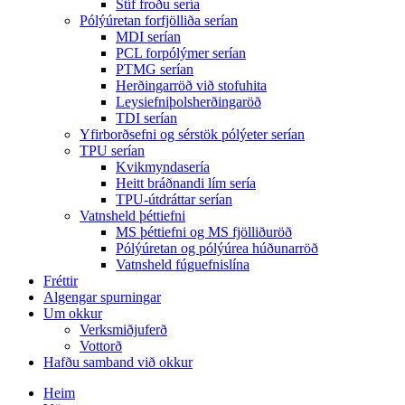
Stíf froðu sería
Pólýúretan forfjölliða serían
MDI serían
PCL forpólýmer serían
PTMG serían
Herðingarröð við stofuhita
Leysiefniþolsherðingaröð
TDI serían
Yfirborðsefni og sérstök pólýeter serían
TPU serían
Kvikmyndasería
Heitt bráðnandi lím sería
TPU-útdráttar serían
Vatnsheld þéttiefni
MS þéttiefni og MS fjölliðuröð
Pólýúretan og pólýúrea húðunarröð
Vatnsheld fúguefnislína
Fréttir
Algengar spurningar
Um okkur
Verksmiðjuferð
Vottorð
Hafðu samband við okkur
Heim