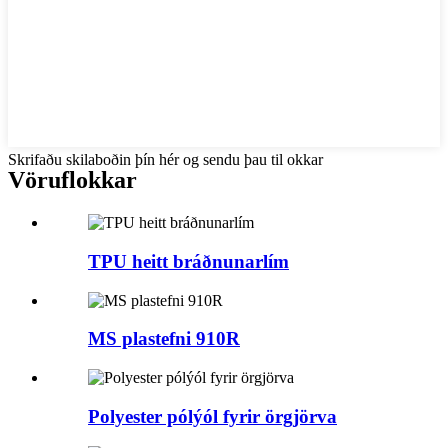
Skrifaðu skilaboðin þín hér og sendu þau til okkar
Vöruflokkar
TPU heitt bráðnunarlím
MS plastefni 910R
Polyester pólýól fyrir örgjörva