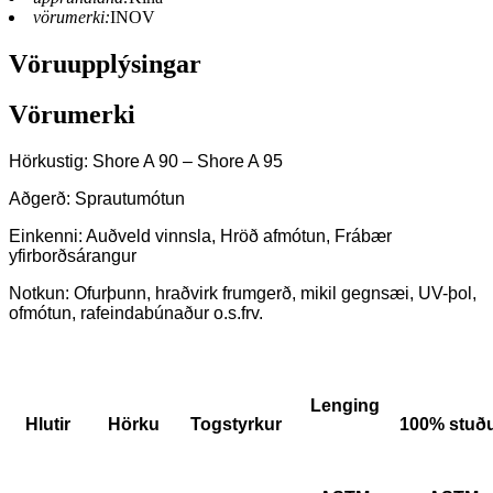
vörumerki:
INOV
Vöruupplýsingar
Vörumerki
Hörkustig: Shore A 90 – Shore A 95
Aðgerð: Sprautumótun
Einkenni: Auðveld vinnsla, Hröð afmótun, Frábær
yfirborðsárangur
Notkun: Ofurþunn, hraðvirk frumgerð, mikil gegnsæi, UV-þol,
ofmótun, rafeindabúnaður o.s.frv.
Lenging
Hlutir
Hörku
Togstyrkur
100% stuðu