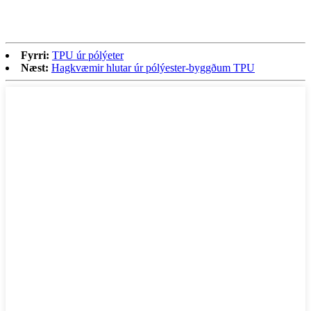
Fyrri:
TPU úr pólýeter
Næst:
Hagkvæmir hlutar úr pólýester-byggðum TPU