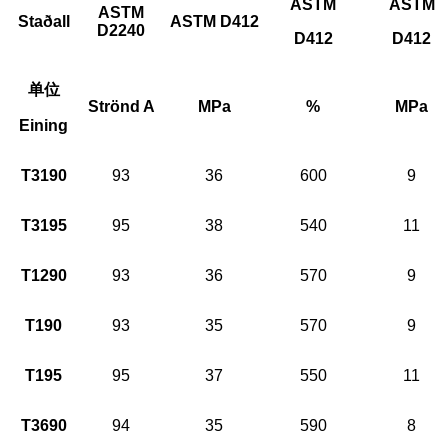
ASTM
ASTM
ASTM
Staðall
ASTM D412
D2240
D412
D412
单位
Strönd A
MPa
%
MPa
Eining
T3190
93
36
600
9
T3195
95
38
540
11
T1290
93
36
570
9
T190
93
35
570
9
T195
95
37
550
11
T3690
94
35
590
8