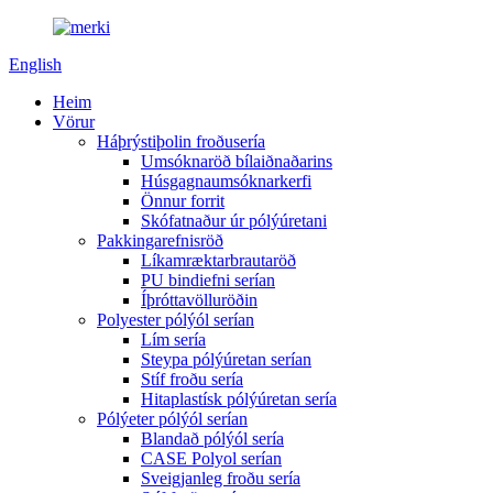
English
Heim
Vörur
Háþrýstiþolin froðusería
Umsóknaröð bílaiðnaðarins
Húsgagnaumsóknarkerfi
Önnur forrit
Skófatnaður úr pólýúretani
Pakkingarefnisröð
Líkamræktarbrautaröð
PU bindiefni serían
Íþróttavölluröðin
Polyester pólýól serían
Lím sería
Steypa pólýúretan serían
Stíf froðu sería
Hitaplastísk pólýúretan sería
Pólýeter pólýól serían
Blandað pólýól sería
CASE Polyol serían
Sveigjanleg froðu sería