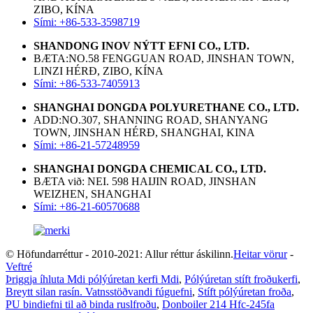
ZIBO, KÍNA
Sími: +86-533-3598719
SHANDONG INOV NÝTT EFNI CO., LTD.
BÆTA:NO.58 FENGGUAN ROAD, JINSHAN TOWN,
LINZI HÉRÐ, ZIBO, KÍNA
Sími: +86-533-7405913
SHANGHAI DONGDA POLYURETHANE CO., LTD.
ADD:NO.307, SHANNING ROAD, SHANYANG
TOWN, JINSHAN HÉRÐ, SHANGHAI, KINA
Sími: +86-21-57248959
SHANGHAI DONGDA CHEMICAL CO., LTD.
BÆTA við: NEI. 598 HAIJIN ROAD, JINSHAN
WEIZHEN, SHANGHAI
Sími: +86-21-60570688
© Höfundarréttur - 2010-2021: Allur réttur áskilinn.
Heitar vörur
-
Veftré
Þriggja íhluta Mdi pólýúretan kerfi Mdi
,
Pólýúretan stíft froðukerfi
,
Breytt silan rasín. Vatnsstöðvandi fúguefni
,
Stíft pólýúretan froða
,
PU bindiefni til að binda ruslfroðu
,
Donboiler 214 Hfc-245fa