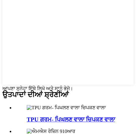
ਆਪਣਾ ਸੁਨੇਹਾ ਇੱਥੇ ਲਿਖੋ ਅਤੇ ਸਾਨੂੰ ਭੇਜੋ।
ਉਤਪਾਦਾਂ ਦੀਆਂ ਸ਼੍ਰੇਣੀਆਂ
TPU ਗਰਮ- ਪਿਘਲਣ ਵਾਲਾ ਚਿਪਕਣ ਵਾਲਾ