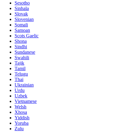
Sesotho
Sinhala
Slovak
Slovenian
Somali
Samoan
Scots Gaelic
Shona
Sindhi
Sundanese
Swahili
Tajik
Tamil
Telugu
Thai
Ukrainian
Urdu
Uzbek
Vietnamese
Welsh
Xhosa
Yiddish
Yoruba
Zulu