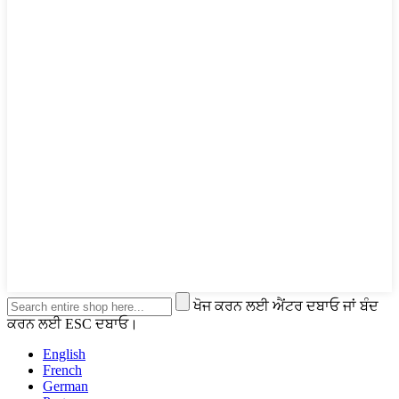
ਖੋਜ ਕਰਨ ਲਈ ਐਂਟਰ ਦਬਾਓ ਜਾਂ ਬੰਦ
ਕਰਨ ਲਈ ESC ਦਬਾਓ।
English
French
German