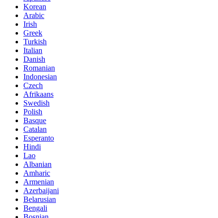
Korean
Arabic
Irish
Greek
Turkish
Italian
Danish
Romanian
Indonesian
Czech
Afrikaans
Swedish
Polish
Basque
Catalan
Esperanto
Hindi
Lao
Albanian
Amharic
Armenian
Azerbaijani
Belarusian
Bengali
Bosnian