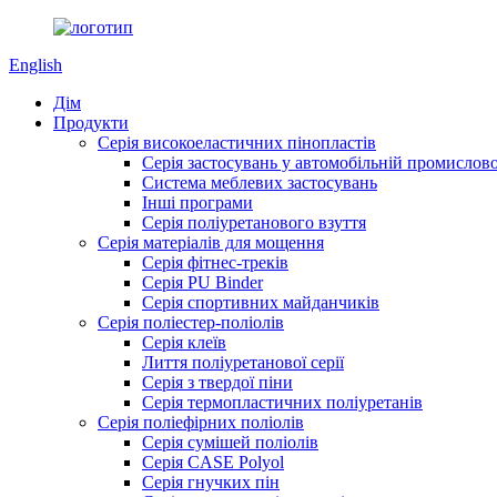
English
Дім
Продукти
Серія високоеластичних пінопластів
Серія застосувань у автомобільній промислово
Система меблевих застосувань
Інші програми
Серія поліуретанового взуття
Серія матеріалів для мощення
Серія фітнес-треків
Серія PU Binder
Серія спортивних майданчиків
Серія поліестер-поліолів
Серія клеїв
Лиття поліуретанової серії
Серія з твердої піни
Серія термопластичних поліуретанів
Серія поліефірних поліолів
Серія сумішей поліолів
Серія CASE Polyol
Серія гнучких пін