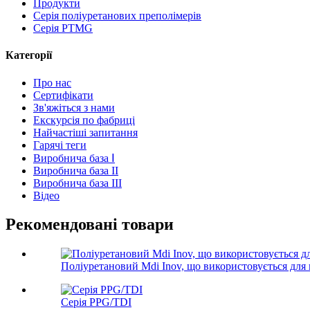
Продукти
Серія поліуретанових преполімерів
Серія PTMG
Категорії
Про нас
Сертифікати
Зв'яжіться з нами
Екскурсія по фабриці
Найчастіші запитання
Гарячі теги
Виробнича база Ⅰ
Виробнича база II
Виробнича база III
Відео
Рекомендовані товари
Поліуретановий Mdi Inov, що використовується для 
Серія PPG/TDI