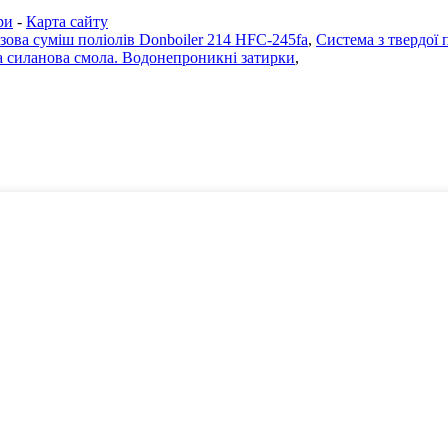
ри
-
Карта сайту
зова суміш поліолів Donboiler 214 HFC-245fa
,
Система з твердої 
 силанова смола. Водонепроникні затирки
,