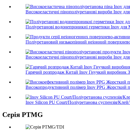
Високоеластичні пінополіуретанові вироби Inov для 
Поліуретанові водонепроникні герметики Inov для M
Поліуретановий низькопінний неіонний поверхнево-
Високоеластичні пінополіуретанові вироби Inov для 
Гарячий розпродаж Китай Inov Гнучкий виробник За
Високопродуктивний полімер Inov PPG Жорсткий по
Inov Silicon PU Court/Поліуретанова суспензія/Клей/Т
Серія PTMG