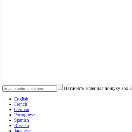
Натисніть Enter для пошуку або 
English
French
German
Portuguese
Spanish
Russian
Japanese