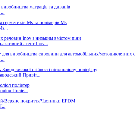
...
s...
активний агент Inov...
...
водський Привіт...
ліол Поліе...
...