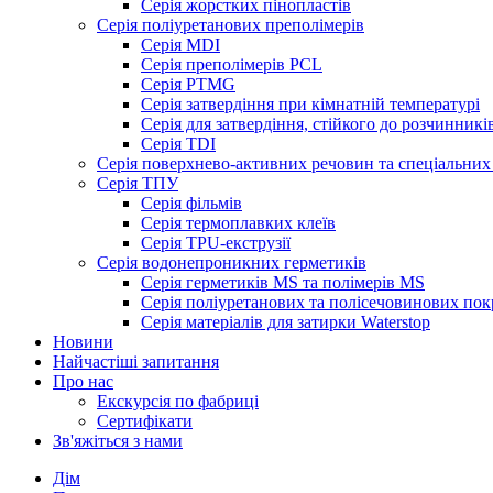
Серія жорстких пінопластів
Серія поліуретанових преполімерів
Серія MDI
Серія преполімерів PCL
Серія PTMG
Серія затвердіння при кімнатній температурі
Серія для затвердіння, стійкого до розчинникі
Серія TDI
Серія поверхнево-активних речовин та спеціальних 
Серія ТПУ
Серія фільмів
Серія термоплавких клеїв
Серія TPU-екструзії
Серія водонепроникних герметиків
Серія герметиків MS та полімерів MS
Серія поліуретанових та полісечовинових пок
Серія матеріалів для затирки Waterstop
Новини
Найчастіші запитання
Про нас
Екскурсія по фабриці
Сертифікати
Зв'яжіться з нами
Дім