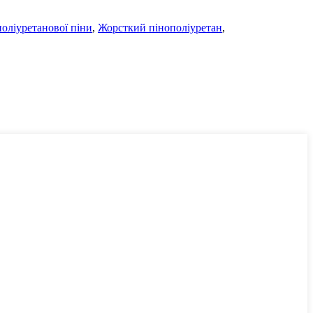
поліуретанової піни
,
Жорсткий пінополіуретан
,