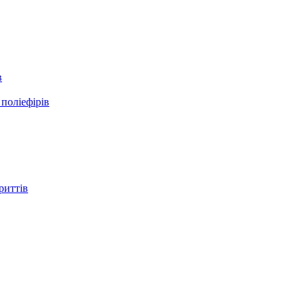
в
поліефірів
риттів