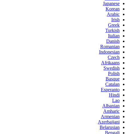
Japanese
Korean
Arabic
Irish
Greek
Turkish
Italian
Danish
Romanian
Indonesian
Czech
Afrikaans
Swedish
Polish
Basque
Catalan
Esperanto
Hindi
Lao
Albanian
Amharic
Armenian
Azerbaijani
Belarusian
Bengali