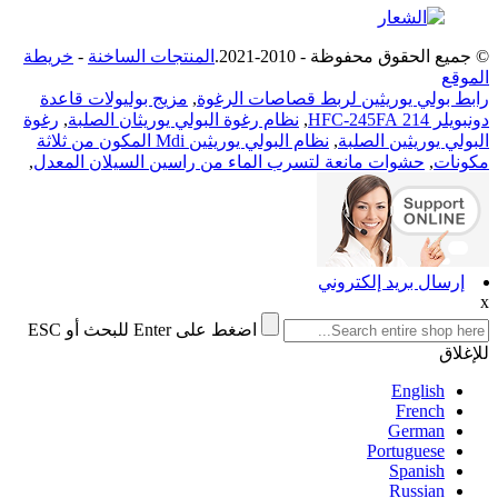
© جميع الحقوق محفوظة - 2010-2021.
المنتجات الساخنة
-
خريطة
الموقع
رابط بولي يوريثين لربط قصاصات الرغوة
,
مزيج بوليولات قاعدة
دونبويلر 214 HFC-245FA
,
نظام رغوة البولي يوريثان الصلبة
,
رغوة
البولي يوريثين الصلبة
,
نظام البولي يوريثين Mdi المكون من ثلاثة
مكونات
,
حشوات مانعة لتسرب الماء من راسين السيلان المعدل
,
إرسال بريد إلكتروني
x
اضغط على Enter للبحث أو ESC
للإغلاق
English
French
German
Portuguese
Spanish
Russian