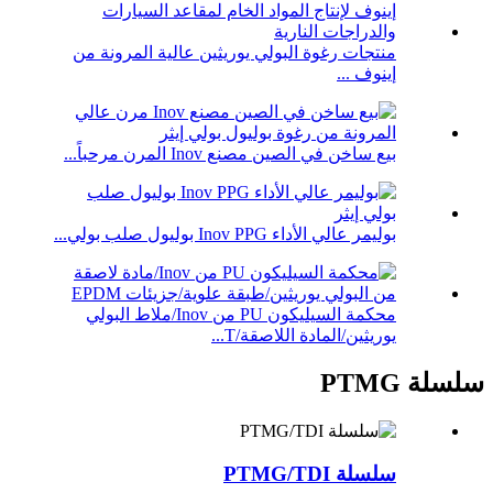
منتجات رغوة البولي يوريثين عالية المرونة من
إينوف ...
بيع ساخن في الصين مصنع Inov المرن مرحباً...
بوليمر عالي الأداء Inov PPG بوليول صلب بولي...
محكمة السيليكون PU من Inov/ملاط البولي
يوريثين/المادة اللاصقة/T...
سلسلة PTMG
سلسلة PTMG/TDI