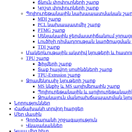
ճկուն փրփուրների շարք
Կոշտ փրփուրների շարք
Պոլիուրեթանային նախապատմական շա
MDI շարք
PCL նախապատմիչ շարք
PTMG շարք
Սենյակային ջերմաստիճանում չորաց
Լուծիչի դիմադրության կարծրացման
TDI շարք
Մակերևութային ակտիվ նյութերի և հատու
TPU շարք
Ֆիլմերի շարք
Տաք հալվող սոսինձների շարք
TPU-Extrusion շարք
Ջրամեկուսիչ նյութերի շարք
MS կնքիչ և MS պոլիմերային շարք
Պոլիուրեթանային և պոլիուրեթանայի
Ջրակայուն մանրախճապատման նյու
Նորություններ
Հաճախակի տրվող հարցեր
Մեր մասին
Գործարանի շրջագայություն
Վկայականներ
Կապ մեզ հետ