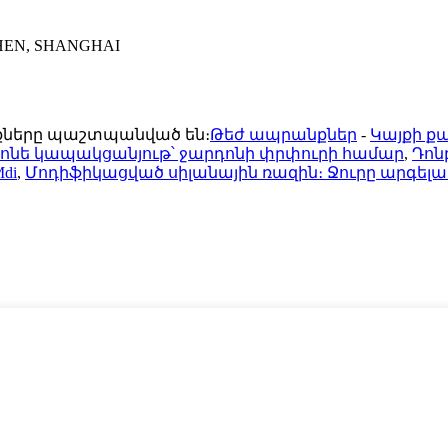
ZHEN, SHANGHAI
ունքները պաշտպանված են։
Թեժ ապրանքներ
-
Կայքի ք
ոնե կապակցանյութ՝ ջարդոնի փրփուրի համար
,
Դոնբ
di
,
Մոդիֆիկացված սիլանային ռազին։ Ջուրը արգել