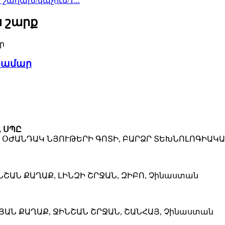
ն շաղախ/կպչուն/T...
 շարք
 համար
, ՍՊԸ
Վ ՕԺԱՆԴԱԿ ՆՅՈՒԹԵՐԻ ԳՈՏԻ, ԲԱՐՁՐ ՏԵԽՆՈԼՈԳԻԱԿԱ
ՆՇԱՆ ՔԱՂԱՔ, ԼԻՆԶԻ ՇՐՋԱՆ, ԶԻԲՈ, Չինաստան
ՆՅԱՆ ՔԱՂԱՔ, ՋԻՆՇԱՆ ՇՐՋԱՆ, ՇԱՆՀԱՅ, Չինաստան