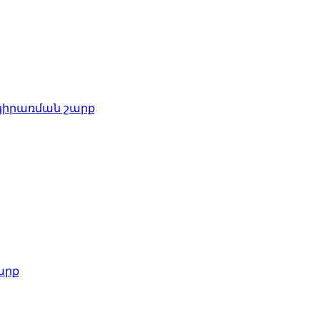
 կիրառման շարք
արք