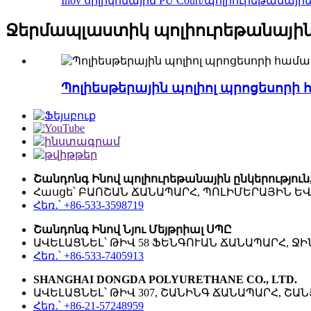
Inov սիլիկոնային PU Court/պոլիուրեթանայի
Ջերմապլաստիկ պոլիուրեթանային
Պոլիեսթերային պոլիոլ պրոցեսորի
Շանդոնգ Ինով պոլիուրեթանային ընկերություն
Հասցե՝ ԲԱՈՇԱՆ ՃԱՆԱՊԱՐՀ, ՊՈԼԻՄԵՐԱՅԻՆ Ե
Հեռ․՝ +86-533-3598719
Շանդոնգ Ինով Նյու Մեյթրիալ ՍՊԸ
ԱՎԵԼԱՑՆԵԼ՝ ԹԻՎ 58 ՖԵՆԳՈՒԱՆ ՃԱՆԱՊԱՐՀ, ՋԻ
Հեռ․՝ +86-533-7405913
SHANGHAI DONGDA POLYURETHANE CO., LTD.
ԱՎԵԼԱՑՆԵԼ՝ ԹԻՎ 307, ՇԱՆԻՆԳ ՃԱՆԱՊԱՐՀ, ՇԱ
Հեռ․՝ +86-21-57248959