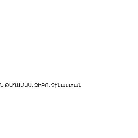
Ն ԹԱՂԱՄԱՍ, ԶԻԲՈ, Չինաստան