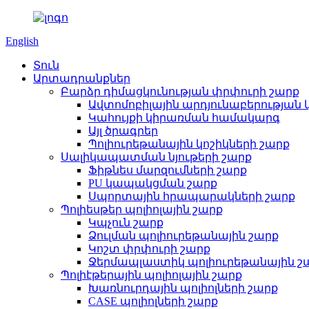
English
Տուն
Արտադրանքներ
Բարձր դիմացկունության փրփուրի շարք
Ավտոմոբիլային արդյունաբերության
Կահույքի կիրառման համակարգ
Այլ ծրագրեր
Պոլիուրեթանային կոշիկների շարք
Սալիկապատման նյութերի շարք
Ֆիթնես մարզումների շարք
PU կապակցման շարք
Սպորտային հրապարակների շարք
Պոլիեսթեր պոլիոլային շարք
Կպչուն շարք
Ձուլման պոլիուրեթանային շարք
Կոշտ փրփուրի շարք
Ջերմապլաստիկ պոլիուրեթանային շ
Պոլիէթերային պոլիոլային շարք
Խառնուրդային պոլիոլների շարք
CASE պոլիոլների շարք