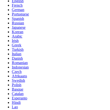
English
French
German
Portuguese
Spanish
Russian
Japanese
Korean
Arabic
Irish
Greek
Turkish
Italian
Danish
Romanian
Indonesian
Czech
Afrikaans
Swedish
Polish
Basque
Catalan
Esperanto
Hindi
Lao