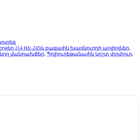
արտեզ
ոյլեր 214 Hfc-245fa բազային խառնուրդի պոլիոլներ
,
ակող մանրախճեր
,
Պոլիուրեթանային կոշտ փրփուր
,