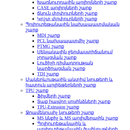
Խառնուրդային պոլիոլների շարք
CASE պոլիոլների շարք
ճկուն փրփուրների շարք
Կոշտ փրփուրների շարք
Պոլիուրեթանային նախապատմական
շարք
MDI շարք
PCL նախապատմիչ շարք
PTMG շարք
Սենյակային ջերմաստիճանում
չորացման շարք
Լուծիչի դիմադրության
կարծրացման շարք
TDI շարք
Մակերևութային ակտիվ նյութերի և
հատուկ պոլիեթերների շարք
TPU շարք
Ֆիլմերի շարք
Տաք հալվող սոսինձների շարք
TPU-Extrusion շարք
Ջրամեկուսիչ նյութերի շարք
MS կնքիչ և MS պոլիմերային շարք
Պոլիուրեթանային և
պոլիուրեթանային ծածկույթների