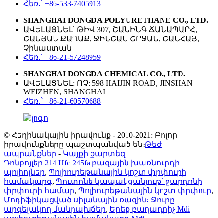
Հեռ․՝ +86-533-7405913
SHANGHAI DONGDA POLYURETHANE CO., LTD.
ԱՎԵԼԱՑՆԵԼ՝ ԹԻՎ 307, ՇԱՆԻՆԳ ՃԱՆԱՊԱՐՀ,
ՇԱՆՅԱՆ ՔԱՂԱՔ, ՋԻՆՇԱՆ ՇՐՋԱՆ, ՇԱՆՀԱՅ,
Չինաստան
Հեռ․՝ +86-21-57248959
SHANGHAI DONGDA CHEMICAL CO., LTD.
ԱՎԵԼԱՑՆԵԼ: ՈՉ: 598 HAIJIN ROAD, JINSHAN
WEIZHEN, SHANGHAI
Հեռ․՝ +86-21-60570688
© Հեղինակային իրավունք - 2010-2021: Բոլոր
իրավունքները պաշտպանված են։
Թեժ
ապրանքներ
-
Կայքի քարտեզ
Դոնբոյլեր 214 Hfc-245fa բազային խառնուրդի
պոլիոլներ
,
Պոլիուրեթանային կոշտ փրփուրի
համակարգ
,
Պուտոնե կապակցանյութ՝ ջարդոնի
փրփուրի համար
,
Պոլիուրեթանային կոշտ փրփուր
,
Մոդիֆիկացված սիլանային ռազին։ Ջուրը
արգելակող մանրախճեր
,
Երեք բաղադրիչ Mdi