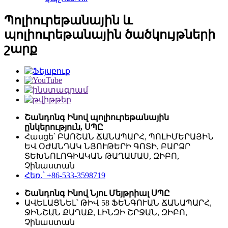
Պոլիուրեթանային և
պոլիուրեթանային ծածկույթների
շարք
Շանդոնգ Ինով պոլիուրեթանային
ընկերություն, ՍՊԸ
Հասցե՝ ԲԱՈՇԱՆ ՃԱՆԱՊԱՐՀ, ՊՈԼԻՄԵՐԱՅԻՆ
ԵՎ ՕԺԱՆԴԱԿ ՆՅՈՒԹԵՐԻ ԳՈՏԻ, ԲԱՐՁՐ
ՏԵԽՆՈԼՈԳԻԱԿԱՆ ԹԱՂԱՄԱՍ, ԶԻԲՈ,
Չինաստան
Հեռ․՝ +86-533-3598719
Շանդոնգ Ինով Նյու Մեյթրիալ ՍՊԸ
ԱՎԵԼԱՑՆԵԼ՝ ԹԻՎ 58 ՖԵՆԳՈՒԱՆ ՃԱՆԱՊԱՐՀ,
ՋԻՆՇԱՆ ՔԱՂԱՔ, ԼԻՆԶԻ ՇՐՋԱՆ, ԶԻԲՈ,
Չինաստան