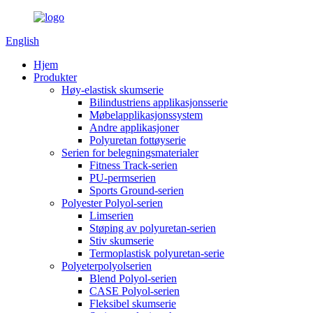
English
Hjem
Produkter
Høy-elastisk skumserie
Bilindustriens applikasjonsserie
Møbelapplikasjonssystem
Andre applikasjoner
Polyuretan fottøyserie
Serien for belegningsmaterialer
Fitness Track-serien
PU-permserien
Sports Ground-serien
Polyester Polyol-serien
Limserien
Støping av polyuretan-serien
Stiv skumserie
Termoplastisk polyuretan-serie
Polyeterpolyolserien
Blend Polyol-serien
CASE Polyol-serien
Fleksibel skumserie