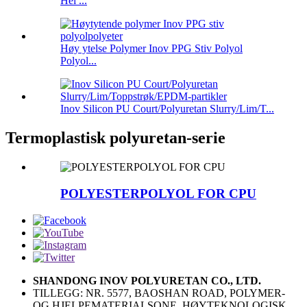
Hei ...
Høy ytelse Polymer Inov PPG Stiv Polyol
Polyol...
Inov Silicon PU Court/Polyuretan Slurry/Lim/T...
Termoplastisk polyuretan-serie
POLYESTERPOLYOL FOR CPU
SHANDONG INOV POLYURETAN CO., LTD.
TILLEGG: NR. 5577, BAOSHAN ROAD, POLYMER-
OG HJELPEMATERIALSONE, HØYTEKNOLOGISK