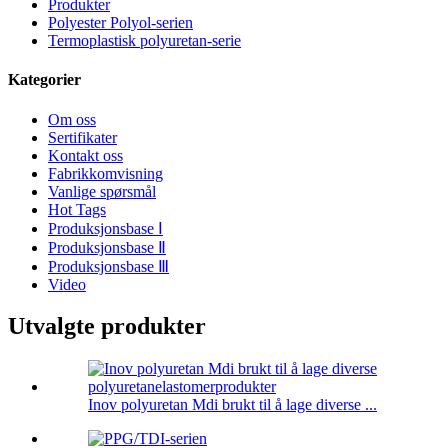
Produkter
Polyester Polyol-serien
Termoplastisk polyuretan-serie
Kategorier
Om oss
Sertifikater
Kontakt oss
Fabrikkomvisning
Vanlige spørsmål
Hot Tags
Produksjonsbase Ⅰ
Produksjonsbase Ⅱ
Produksjonsbase Ⅲ
Video
Utvalgte produkter
Inov polyuretan Mdi brukt til å lage diverse ...