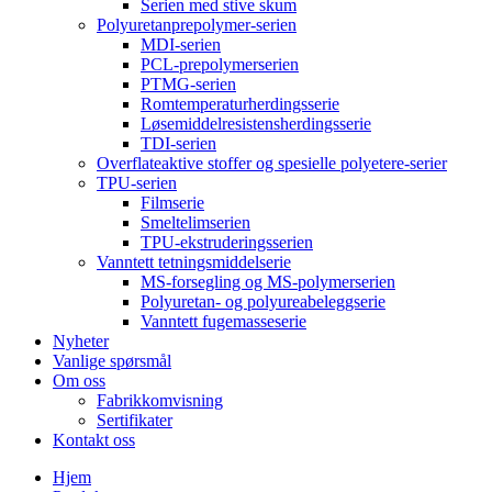
Serien med stive skum
Polyuretanprepolymer-serien
MDI-serien
PCL-prepolymerserien
PTMG-serien
Romtemperaturherdingsserie
Løsemiddelresistensherdingsserie
TDI-serien
Overflateaktive stoffer og spesielle polyetere-serier
TPU-serien
Filmserie
Smeltelimserien
TPU-ekstruderingsserien
Vanntett tetningsmiddelserie
MS-forsegling og MS-polymerserien
Polyuretan- og polyureabeleggserie
Vanntett fugemasseserie
Nyheter
Vanlige spørsmål
Om oss
Fabrikkomvisning
Sertifikater
Kontakt oss
Hjem