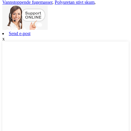
Vannstoppende fugemasser
,
Polyuretan stivt skum
,
Send e-post
x