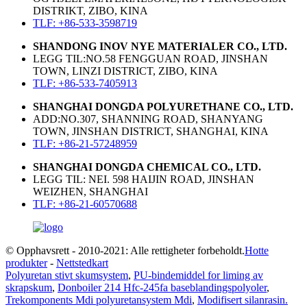
DISTRIKT, ZIBO, KINA
TLF: +86-533-3598719
SHANDONG INOV NYE MATERIALER CO., LTD.
LEGG TIL:NO.58 FENGGUAN ROAD, JINSHAN
TOWN, LINZI DISTRICT, ZIBO, KINA
TLF: +86-533-7405913
SHANGHAI DONGDA POLYURETHANE CO., LTD.
ADD:NO.307, SHANNING ROAD, SHANYANG
TOWN, JINSHAN DISTRICT, SHANGHAI, KINA
TLF: +86-21-57248959
SHANGHAI DONGDA CHEMICAL CO., LTD.
LEGG TIL: NEI. 598 HAIJIN ROAD, JINSHAN
WEIZHEN, SHANGHAI
TLF: +86-21-60570688
© Opphavsrett - 2010-2021: Alle rettigheter forbeholdt.
Hotte
produkter
-
Nettstedkart
Polyuretan stivt skumsystem
,
PU-bindemiddel for liming av
skrapskum
,
Donboiler 214 Hfc-245fa baseblandingspolyoler
,
Trekomponents Mdi polyuretansystem Mdi
,
Modifisert silanrasin.