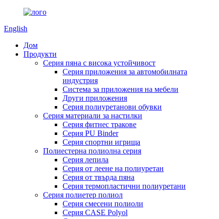
English
Дом
Продукти
Серия пяна с висока устойчивост
Серия приложения за автомобилната
индустрия
Система за приложения на мебели
Други приложения
Серия полиуретанови обувки
Серия материали за настилки
Серия фитнес тракове
Серия PU Binder
Серия спортни игрища
Полиестерна полиолна серия
Серия лепила
Серия от леене на полиуретан
Серия от твърда пяна
Серия термопластични полиуретани
Серия полиетер полиол
Серия смесени полиоли
Серия CASE Polyol