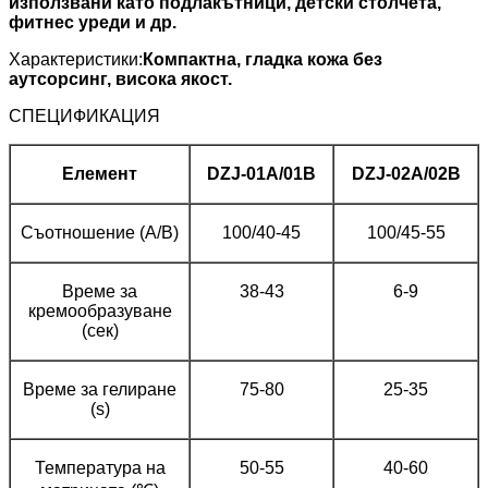
използвани като подлакътници, детски столчета,
фитнес уреди и др.
Характеристики:
Компактна, гладка кожа без
аутсорсинг, висока якост.
СПЕЦИФИКАЦИЯ
Елемент
DZJ-01A/01B
DZJ-02A/02B
Съотношение (A/B)
100/40-45
100/45-55
Време за
38-43
6-9
кремообразуване
(сек)
Време за гелиране
75-80
25-35
(s)
Температура на
50-55
40-60