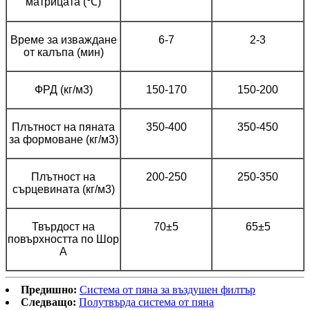
матрицата (℃)
Време за изваждане
6-7
2-3
от калъпа (мин)
ФРД (кг/м3)
150-170
150-200
Плътност на пяната
350-400
350-450
за формоване (кг/м3)
Плътност на
200-250
250-350
сърцевината (кг/м3)
Твърдост на
70±5
65±5
повърхността по Шор
А
Предишно:
Система от пяна за въздушен филтър
Следващо:
Полутвърда система от пяна