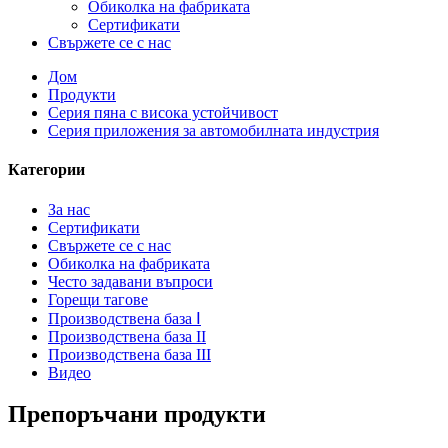
Обиколка на фабриката
Сертификати
Свържете се с нас
Дом
Продукти
Серия пяна с висока устойчивост
Серия приложения за автомобилната индустрия
Категории
За нас
Сертификати
Свържете се с нас
Обиколка на фабриката
Често задавани въпроси
Горещи тагове
Производствена база Ⅰ
Производствена база II
Производствена база III
Видео
Препоръчани продукти