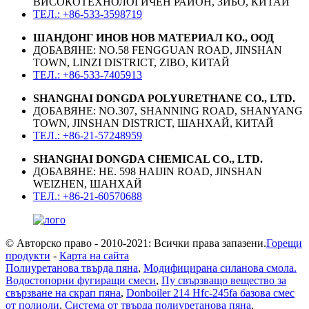
ВИСОКОТЕХНОЛОГИЧЕН РАЙОН, ЗИБО, КИТАЙ
ТЕЛ.: +86-533-3598719
ШАНДОНГ ИНОВ НОВ МАТЕРИАЛ КО., ООД
ДОБАВЯНЕ: NO.58 FENGGUAN ROAD, JINSHAN
TOWN, LINZI DISTRICT, ZIBO, КИТАЙ
ТЕЛ.: +86-533-7405913
SHANGHAI DONGDA POLYURETHANE CO., LTD.
ДОБАВЯНЕ: NO.307, SHANNING ROAD, SHANYANG
TOWN, JINSHAN DISTRICT, ШАНХАЙ, КИТАЙ
ТЕЛ.: +86-21-57248959
SHANGHAI DONGDA CHEMICAL CO., LTD.
ДОБАВЯНЕ: НЕ. 598 HAIJIN ROAD, JINSHAN
WEIZHEN, ШАНХАЙ
ТЕЛ.: +86-21-60570688
© Авторско право - 2010-2021: Всички права запазени.
Горещи
продукти
-
Карта на сайта
Полиуретанова твърда пяна
,
Модифицирана силанова смола.
Водостопорни фугиращи смеси
,
Пу свързващо вещество за
свързване на скрап пяна
,
Donboiler 214 Hfc-245fa базова смес
от полиоли
,
Система от твърда полиуретанова пяна
,