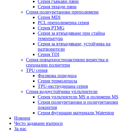
Серия гъвкави пяни
Серия твърди пяни
Серия полиуретанови преполимери
Серия MDI
PCL преполимерна серия
Серия PTMG
Серия за втвърдяване при стайна
температура
Серия за втвърдяване, устойчива на
разтворители
Серия TDI
Серия повърхностноактивни вещества и
специални полиетери
TPU серия
Филмова поредица
Серия термолепила
TPU-екструдирана серия
Серия водоустойчиви уплътнители
Серия уплътнители MS и полимери MS
Серия полиуретанови и полиуретанови
покрития
Серия фугиращи материали Waterstop
Новини
Често задавани въпроси
За нас