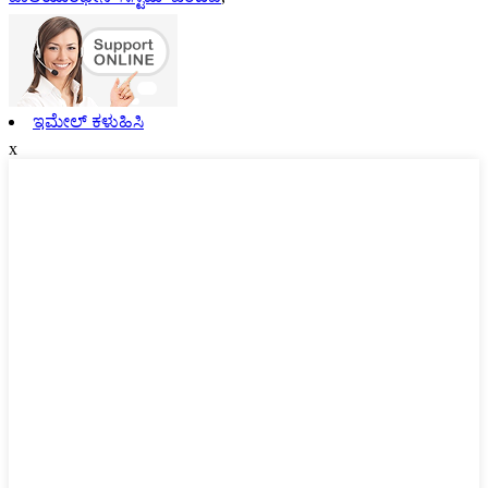
ಇಮೇಲ್ ಕಳುಹಿಸಿ
x