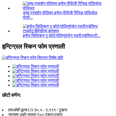
उच्च प्रदर्शन पोलिमर इनोभ पीपीजी रिजिड पोलियोल
पोली...
इनोभ सिलिकन पु कोर्ट/पोलियुरेथेन स्लरी/एडेसिभ/टी...
इन्टिग्रल स्किन फोम प्रणाली
छोटो वर्णन:
एफओबी मूल्य:
US $०.५ - ९,९९९ / टुक्रा
न्यूनतम अर्डर मात्रा:
१०० टुक्रा/टुक्रा