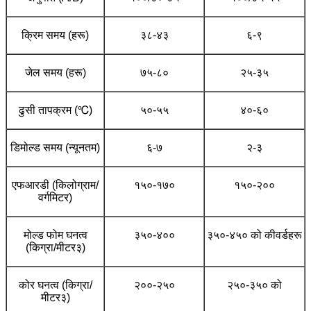
क्रिम समय (हरू)
३८-४३
६-९
जेल समय (हरू)
७५-८०
२५-३५
ढुसी तापक्रम (℃)
५०-५५
४०-६०
डिमोल्ड समय (न्यूनतम)
६-७
२-३
एफआरडी (किलोग्राम/
१५०-१७०
१५०-२००
वर्गमिटर)
मोल्ड फोम घनत्व
३५०-४००
३५०-४५० को कीवर्डहरू
(किग्रा/मीटर३)
कोर घनत्व (किग्रा/
२००-२५०
२५०-३५० को
मीटर३)