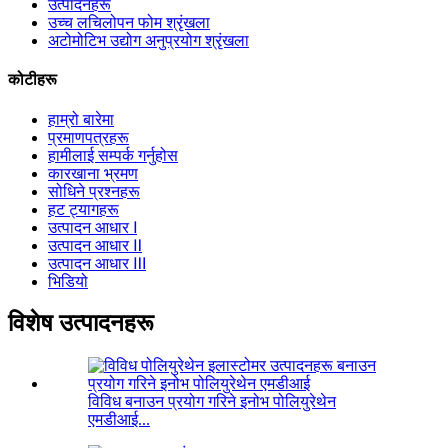
उत्पादनहरू
उच्च लचिलोपन फोम श्रृंखला
अटोमोटिभ उद्योग अनुप्रयोग श्रृंखला
कोटीहरू
हाम्रो बारेमा
प्रमाणपत्रहरू
हामीलाई सम्पर्क गर्नुहोस
कारखाना भ्रमण
सोधिने प्रश्नहरू
हट ट्यागहरू
उत्पादन आधार Ⅰ
उत्पादन आधार Ⅱ
उत्पादन आधार Ⅲ
भिडियो
विशेष उत्पादनहरू
विविध बनाउन प्रयोग गरिने इनोभ पोलियुरेथेन
एमडीआई...