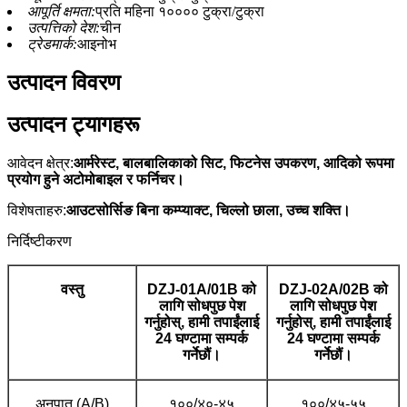
आपूर्ति क्षमता:
प्रति महिना १०००० टुक्रा/टुक्रा
उत्पत्तिको देश:
चीन
ट्रेडमार्क:
आइनोभ
उत्पादन विवरण
उत्पादन ट्यागहरू
आवेदन क्षेत्र:
आर्मरेस्ट, बालबालिकाको सिट, फिटनेस उपकरण, आदिको रूपमा
प्रयोग हुने अटोमोबाइल र फर्निचर।
विशेषताहरु:
आउटसोर्सिङ बिना कम्प्याक्ट, चिल्लो छाला, उच्च शक्ति।
निर्दिष्टीकरण
वस्तु
DZJ-01A/01B को
DZJ-02A/02B को
लागि सोधपुछ पेश
लागि सोधपुछ पेश
गर्नुहोस्, हामी तपाईंलाई
गर्नुहोस्, हामी तपाईंलाई
24 घण्टामा सम्पर्क
24 घण्टामा सम्पर्क
गर्नेछौं।
गर्नेछौं।
अनुपात (A/B)
१००/४०-४५
१००/४५-५५