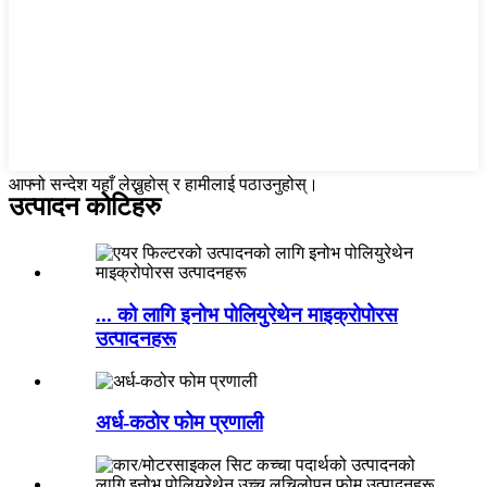
आफ्नो सन्देश यहाँ लेख्नुहोस् र हामीलाई पठाउनुहोस्।
उत्पादन कोटिहरु
... को लागि इनोभ पोलियुरेथेन माइक्रोपोरस
उत्पादनहरू
अर्ध-कठोर फोम प्रणाली