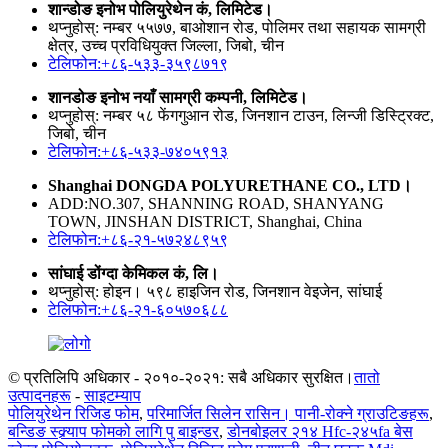
शान्डोङ इनोभ पोलियुरेथेन कं, लिमिटेड।
थप्नुहोस्: नम्बर ५५७७, बाओशान रोड, पोलिमर तथा सहायक सामग्री
क्षेत्र, उच्च प्रविधियुक्त जिल्ला, जिबो, चीन
टेलिफोन:+८६-५३३-३५९८७१९
शानडोङ इनोभ नयाँ सामग्री कम्पनी, लिमिटेड।
थप्नुहोस्: नम्बर ५८ फेंगगुआन रोड, जिनशान टाउन, लिन्जी डिस्ट्रिक्ट,
जिबो, चीन
टेलिफोन:+८६-५३३-७४०५९१३
Shanghai DONGDA POLYURETHANE CO., LTD।
ADD:NO.307, SHANNING ROAD, SHANYANG
TOWN, JINSHAN DISTRICT, Shanghai, China
टेलिफोन:+८६-२१-५७२४८९५९
सांघाई डोंग्दा केमिकल कं, लि।
थप्नुहोस्: होइन। ५९८ हाइजिन रोड, जिनशान वेइजेन, सांघाई
टेलिफोन:+८६-२१-६०५७०६८८
© प्रतिलिपि अधिकार - २०१०-२०२१: सबै अधिकार सुरक्षित।
तातो
उत्पादनहरू
-
साइटम्याप
पोलियुरेथेन रिजिड फोम
,
परिमार्जित सिलेन रासिन। पानी-रोक्ने ग्राउटिङहरू
,
बन्डिङ स्क्र्याप फोमको लागि पु बाइन्डर
,
डोनबोइलर २१४ Hfc-२४५fa बेस