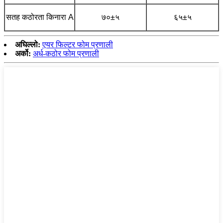
सतह कठोरता किनारा A
७०±५
६५±५
अघिल्लो:
एयर फिल्टर फोम प्रणाली
अर्को:
अर्ध-कठोर फोम प्रणाली