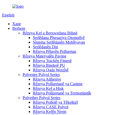
English
Xane
Berhem
Rêzeya Kef a Berxwedana Bilind
Serlêdana Pîşesaziya Otomotîvê
Sîstema Serlêdanên Mobîlyayan
Serlêdanên Din
Rêzeya Pêlavên Polîuretan
Rêzeya Materyalên Paving
Rêzeya Trackên Fitnesê
Rêzeya Binderê PU
Rêzeya Qada Werzîşê
Polyester Polyol Series
Rêzeya Adhesive
Rêzeya Polîuretanê ya Casting
Rêzeya Kef a Hişk
Rêzeya Polîuretanê ya Termoplastîk
Polyether Polyol Series
Rêzeya Polîolê ya Têkelkirî
Rêzeya CASE Polyol
Rêzeya Kefên Nerm