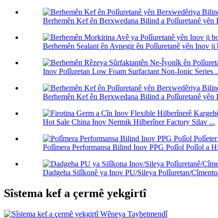
Berhemên Kef ên Berxwedana Bilind a Polîuretanê yên In
Berhemên Sealant ên Avnegir ên Polîuretanê yên Inov ji 
Inov Polîuretan Low Foam Surfactant Non-Ionic Series ..
Berhemên Kef ên Berxwedana Bilind a Polîuretanê yên In
Hot Sale China Inov Nermik Hilberîner Factory Silav ...
Polîmera Performansa Bilind Inov PPG Polîol Polîol a Hi
Dadgeha Silîkonê ya Inov PU/Şileya Polîuretan/Çîmento/
Sîstema kef a çermê yekgirtî