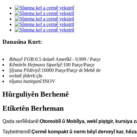
Danasîna Kurt:
Bihayê FOB:
0.5 dolarê Amerîkî - 9,999 / Parçe
Kêmtirîn Hejmara Siparîşê:
100 Parçe/Parçe
Şîyana Pêdiviyê:
10000 Parçe/Parçe di Mehê de
welatê jêderk:
çîn
nîşana bazirganî:
INOV
Hûrguliyên Berhemê
Etîketên Berheman
Qada serîlêdanê:
Otomobîl û Mobîlya, wekî piştgir, kursiya z
Taybetmendî:
Çermê kompakt û nerm bêyî derveyî kar, hêza 