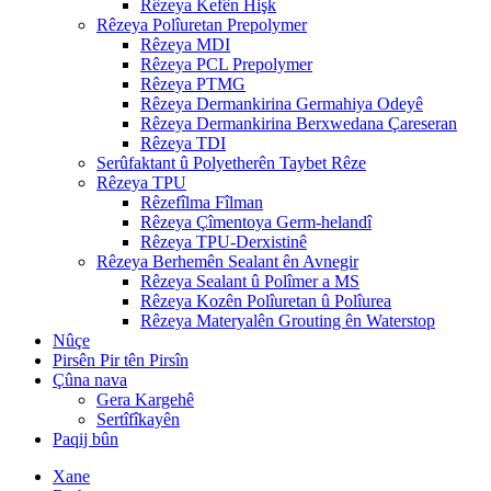
Rêzeya Kefên Hişk
Rêzeya Polîuretan Prepolymer
Rêzeya MDI
Rêzeya PCL Prepolymer
Rêzeya PTMG
Rêzeya Dermankirina Germahiya Odeyê
Rêzeya Dermankirina Berxwedana Çareseran
Rêzeya TDI
Serûfaktant û Polyetherên Taybet Rêze
Rêzeya TPU
Rêzefîlma Fîlman
Rêzeya Çîmentoya Germ-helandî
Rêzeya TPU-Derxistinê
Rêzeya Berhemên Sealant ên Avnegir
Rêzeya Sealant û Polîmer a MS
Rêzeya Kozên Polîuretan û Polîurea
Rêzeya Materyalên Grouting ên Waterstop
Nûçe
Pirsên Pir tên Pirsîn
Çûna nava
Gera Kargehê
Sertîfîkayên
Paqij bûn
Xane