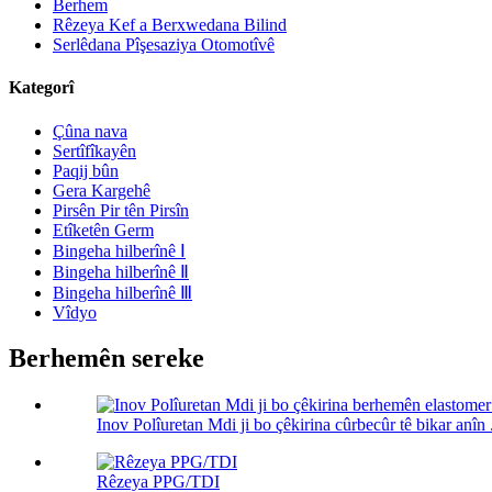
Berhem
Rêzeya Kef a Berxwedana Bilind
Serlêdana Pîşesaziya Otomotîvê
Kategorî
Çûna nava
Sertîfîkayên
Paqij bûn
Gera Kargehê
Pirsên Pir tên Pirsîn
Etîketên Germ
Bingeha hilberînê Ⅰ
Bingeha hilberînê Ⅱ
Bingeha hilberînê Ⅲ
Vîdyo
Berhemên sereke
Inov Polîuretan Mdi ji bo çêkirina cûrbecûr tê bikar anîn .
Rêzeya PPG/TDI