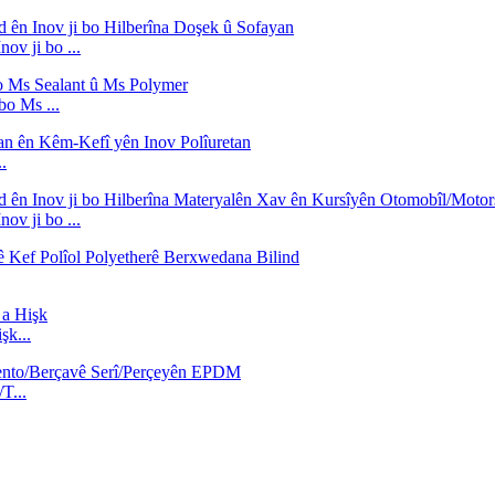
ov ji bo ...
bo Ms ...
.
ov ji bo ...
şk...
T...