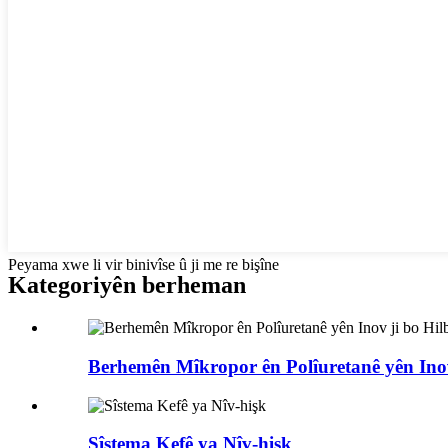
Peyama xwe li vir binivîse û ji me re bişîne
Kategoriyên berheman
Berhemên Mîkropor ên Polîuretanê yên Inov 
Sîstema Kefê ya Nîv-hişk