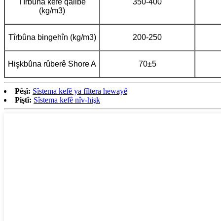
Tîrbûna kefê qalibê
350-400
(kg/m3)
Tîrbûna bingehîn (kg/m3)
200-250
Hişkbûna rûberê Shore A
70±5
Pêşî:
Sîstema kefê ya fîltera hewayê
Piştî:
Sîstema kefê nîv-hişk