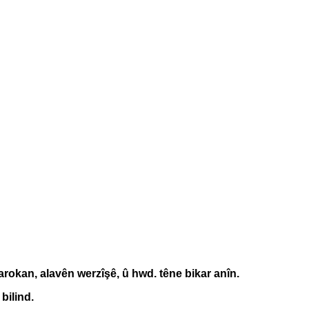
arokan, alavên werzîşê, û hwd. têne bikar anîn.
bilind.