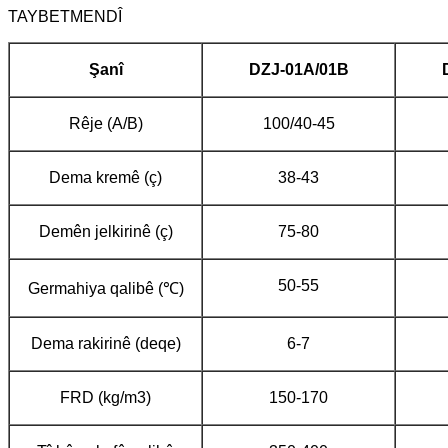
TAYBETMENDÎ
Şanî
DZJ-01A/01B
Rêje (A/B)
100/40-45
Dema kremê (ç)
38-43
Demên jelkirinê (ç)
75-80
50-55
Germahiya qalibê (℃)
Dema rakirinê (deqe)
6-7
FRD (kg/m3)
150-170