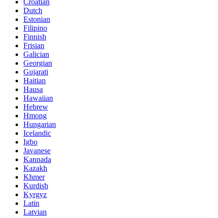
Croatian
Dutch
Estonian
Filipino
Finnish
Frisian
Galician
Georgian
Gujarati
Haitian
Hausa
Hawaiian
Hebrew
Hmong
Hungarian
Icelandic
Igbo
Javanese
Kannada
Kazakh
Khmer
Kurdish
Kyrgyz
Latin
Latvian