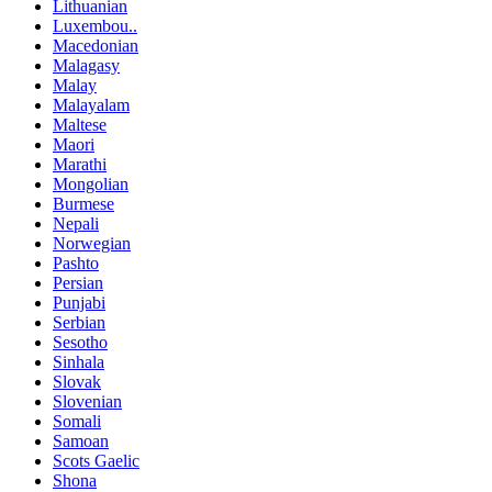
Lithuanian
Luxembou..
Macedonian
Malagasy
Malay
Malayalam
Maltese
Maori
Marathi
Mongolian
Burmese
Nepali
Norwegian
Pashto
Persian
Punjabi
Serbian
Sesotho
Sinhala
Slovak
Slovenian
Somali
Samoan
Scots Gaelic
Shona