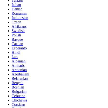
Turkish
Italian
Danish
Romanian
Indonesian
Czech
Afrikaans
Swedish
Polish
Basque
Catalan
Esperanto
Hindi
Lao
Albanian
Amharic
Armenian
Azerbaijani
Belarusian
Bengali
Bosnian
Bulgarian
Cebuano
Chichewa
Corsican