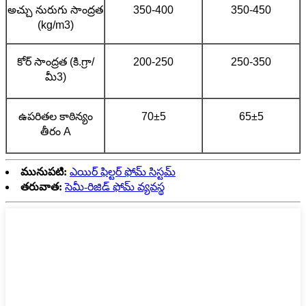
అచ్చు నురుగు సాంద్రత
350-400
350-450
(kg/m3)
కోర్ సాంద్రత (కి.గ్రా/
200-250
250-350
మీ3)
ఉపరితల కాఠిన్యం
70±5
65±5
తీరం A
మునుపటి:
ఎయిర్ ఫిల్టర్ ఫోమ్ సిస్టమ్
తరువాత:
సెమీ-రిజిడ్ ఫోమ్ వ్యవస్థ