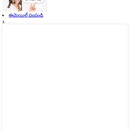
ఈమెయిల్ పంపండి
x