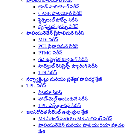
పాలిథర్ పాలియోల్ సిరీస్
బ్లెండ్ పాలియోల్ సిరీస్
CASE పాలియోల్ సిరీస్
ఫ్లెక్సిబుల్ ఫోమ్స్ సిరీస్
దృఢమైన ఫోమ్స్ సిరీస్
పాలియురేతేన్ ప్రీపాలిమర్ సిరీస్
MDI సిరీస్
PCL ప్రీపాలిమర్ సిరీస్
PTMG సిరీస్
గది ఉష్ణోగ్రత క్యూరింగ్ సిరీస్
సాల్వెంట్ రెసిస్టెన్స్ క్యూరింగ్ సిరీస్
TDI సిరీస్
సర్ఫ్యాక్టెంట్లు మరియు ప్రత్యేక పాలిథర్ల శ్రేణి
TPU సిరీస్
సినిమా సిరీస్
హాట్-మెల్ట్ అంటుకునే సిరీస్
TPU-ఎక్స్‌ట్రూషన్ సిరీస్
జలనిరోధిత సీలెంట్ ఉత్పత్తుల శ్రేణి
MS సీలెంట్ మరియు MS పాలిమర్ సిరీస్
పాలియురేతేన్ మరియు పాలియురియా పూతల
శ్రేణి