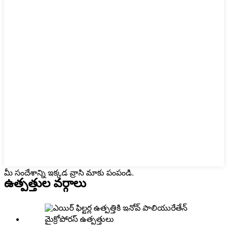
మీ సందేశాన్ని ఇక్కడ వ్రాసి మాకు పంపండి.
ఉత్పత్తుల వర్గాలు