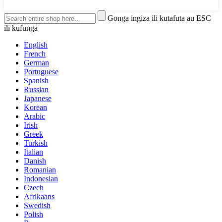
Gonga ingiza ili kutafuta au ESC
ili kufunga
English
French
German
Portuguese
Spanish
Russian
Japanese
Korean
Arabic
Irish
Greek
Turkish
Italian
Danish
Romanian
Indonesian
Czech
Afrikaans
Swedish
Polish