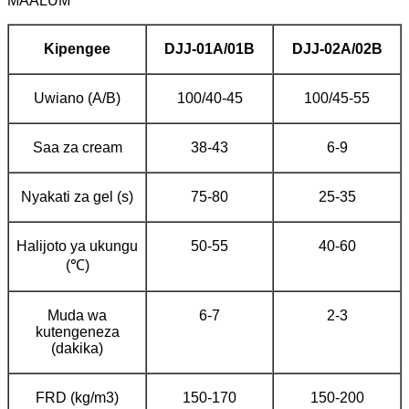
MAALUM
Kipengee
DJJ-01A/01B
DJJ-02A/02B
Uwiano (A/B)
100/40-45
100/45-55
Saa za cream
38-43
6-9
Nyakati za gel (s)
75-80
25-35
Halijoto ya ukungu
50-55
40-60
(℃)
Muda wa
6-7
2-3
kutengeneza
(dakika)
FRD (kg/m3)
150-170
150-200