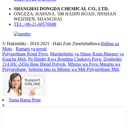
SHANGHAI DONGDA CHEMICAL CO., LTD.
ONGEZA: HAPANA. 598 HAIJIN ROAD, JINSHAN
WEIZHEN, SHANGHAI
TEL:+86-21-60570688
© Hakimiliki - 2010-2021 : Haki Zote Zimehifadhiwa.
Bidhaa za
Moto
-
Ramani ya tovuti
Polyurethane Rigid Povu
,
Marekebisho ya Silane Rasin.Maeneo ya
Kuacha Maji
,
Pu Binder Kwa Bonding Chakavu Povu
,
Donboiler
214 Hfc-245fa Base Blend Polyols
,
Mfumo wa Povu Mgumu wa
Polyurethane
,
Sehemu tatu za Mfumo wa Mdi Polyurethane Mdi
,
Tuma Barua Pepe
x