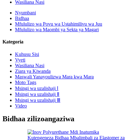
Wasiliana Nasi
Nyumbani
Bidhaa
Mfululizo wa Povu wa Ustahimilivu wa Juu
Mfululizo wa Maombi ya Sekta ya Magari
Kategoria
Kuhusu Sisi
Vyeti
Wasiliana Nasi
Ziara ya Kiwanda
Maswali Yanayoulizwa Mara kwa Mara
Moto Tags
Msingi wa uzalishaji Ⅰ
Msingi wa uzalishaji Ⅱ
Msingi wa uzalishaji Ⅲ
Video
Bidhaa zilizoangaziwa