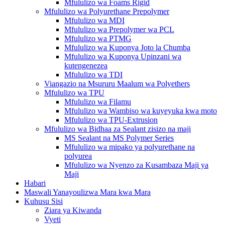
Mfululizo wa Foams Rigid
Mfululizo wa Polyurethane Prepolymer
Mfululizo wa MDI
Mfululizo wa Prepolymer wa PCL
Mfululizo wa PTMG
Mfululizo wa Kuponya Joto la Chumba
Mfululizo wa Kuponya Upinzani wa
kutengenezea
Mfululizo wa TDI
Viangazio na Msururu Maalum wa Polyethers
Mfululizo wa TPU
Mfululizo wa Filamu
Mfululizo wa Wambiso wa kuyeyuka kwa moto
Mfululizo wa TPU-Extrusion
Mfululizo wa Bidhaa za Sealant zisizo na maji
MS Sealant na MS Polymer Series
Mfululizo wa mipako ya polyurethane na
polyurea
Mfululizo wa Nyenzo za Kusambaza Maji ya
Maji
Habari
Maswali Yanayoulizwa Mara kwa Mara
Kuhusu Sisi
Ziara ya Kiwanda
Vyeti