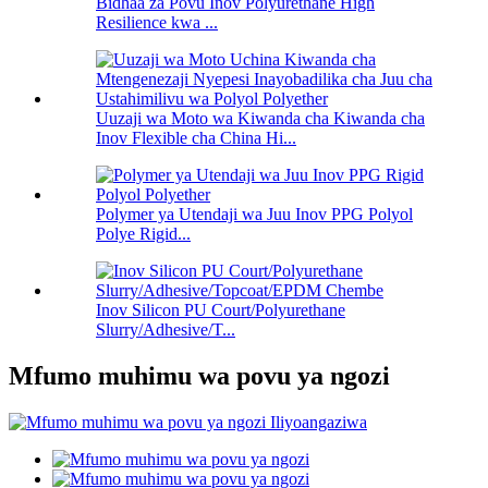
Bidhaa za Povu Inov Polyurethane High
Resilience kwa ...
Uuzaji wa Moto wa Kiwanda cha Kiwanda cha
Inov Flexible cha China Hi...
Polymer ya Utendaji wa Juu Inov PPG Polyol
Polye Rigid...
Inov Silicon PU Court/Polyurethane
Slurry/Adhesive/T...
Mfumo muhimu wa povu ya ngozi