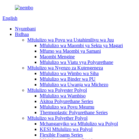
English
Nyumbani
Bidhaa
Mfululizo wa Povu wa Ustahimilivu wa Juu
Mfululizo wa Maombi ya Sekta ya Magari
Mfumo wa Maombi ya Samani
Maombi Mengine
Mfululizo wa Viatu vya Polyurethane
Mfululizo wa Nyenzo za Kutengeneza
Mfululizo wa Wimbo wa Siha
Mfululizo wa Binder wa PU
Mfululizo wa Uwanja wa Michezo
Mfululizo wa Polyester Polyol
Mfululizo wa Wambiso
Akitoa Polyurethane Series
Mfululizo wa Povu Mgumu
Thermoplastic Polyurethane Series
Mfululizo wa Polyether Polyol
Mchanganyiko wa Mfululizo wa Polyol
KESI Mfululizo wa Polyol
Flexible Foams Series