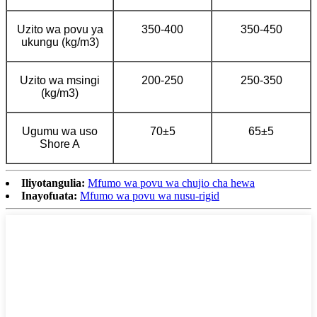
Uzito wa povu ya
350-400
350-450
ukungu (kg/m3)
Uzito wa msingi
200-250
250-350
(kg/m3)
Ugumu wa uso
70±5
65±5
Shore A
Iliyotangulia:
Mfumo wa povu wa chujio cha hewa
Inayofuata:
Mfumo wa povu wa nusu-rigid