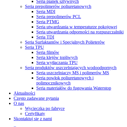
Seria pianek sztywnych
Seria prepolimerów poliuretanowych
Seria MDI
Seria prepolimerów PCL
Seria PTMG
Seria utwardzania w temperaturze pokojowej
Seria utwardzania odporności na rozpuszczalniki
Seria TDI
Seria Surfaktantów i Specjalnych Polieterów
Seria TPU
Seria filmów
Seria klejów topliwych
Seria wytłaczania TPU
Seria produktów uszczelniających wodoodpornych
Seria uszczelniaczy MS i polimerów MS
Seria powłok poliuretanowych i
polimocznikowych
Seria materiałów do fugowania Waterstop
Aktualności
Często zadawane pytania
O nas
Wycieczka po fabryce
Certyfikaty
Skontaktuj się z nami