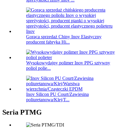
Gorąca sprzedaż Chiny Inov Elastyczny
producent fabryka Hi...
Wysokowydajny polimer Inov PPG sztywny
poliol polie...
Inov Silicon PU Court/Zawiesina
poliuretanowa/Klej/T...
Seria PTMG