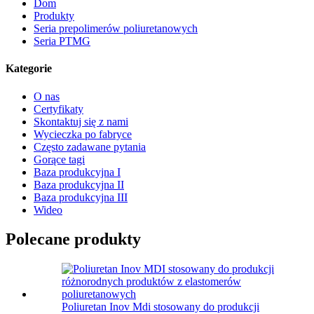
Dom
Produkty
Seria prepolimerów poliuretanowych
Seria PTMG
Kategorie
O nas
Certyfikaty
Skontaktuj się z nami
Wycieczka po fabryce
Często zadawane pytania
Gorące tagi
Baza produkcyjna I
Baza produkcyjna II
Baza produkcyjna III
Wideo
Polecane produkty
Poliuretan Inov Mdi stosowany do produkcji