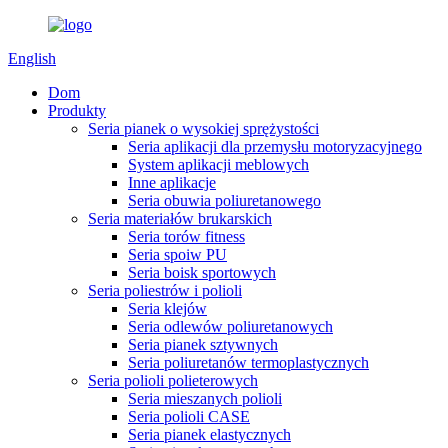
English
Dom
Produkty
Seria pianek o wysokiej sprężystości
Seria aplikacji dla przemysłu motoryzacyjnego
System aplikacji meblowych
Inne aplikacje
Seria obuwia poliuretanowego
Seria materiałów brukarskich
Seria torów fitness
Seria spoiw PU
Seria boisk sportowych
Seria poliestrów i polioli
Seria klejów
Seria odlewów poliuretanowych
Seria pianek sztywnych
Seria poliuretanów termoplastycznych
Seria polioli polieterowych
Seria mieszanych polioli
Seria polioli CASE
Seria pianek elastycznych