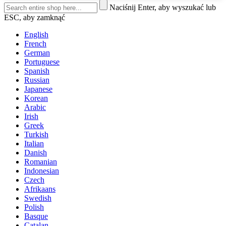
Naciśnij Enter, aby wyszukać lub
ESC, aby zamknąć
English
French
German
Portuguese
Spanish
Russian
Japanese
Korean
Arabic
Irish
Greek
Turkish
Italian
Danish
Romanian
Indonesian
Czech
Afrikaans
Swedish
Polish
Basque
Catalan