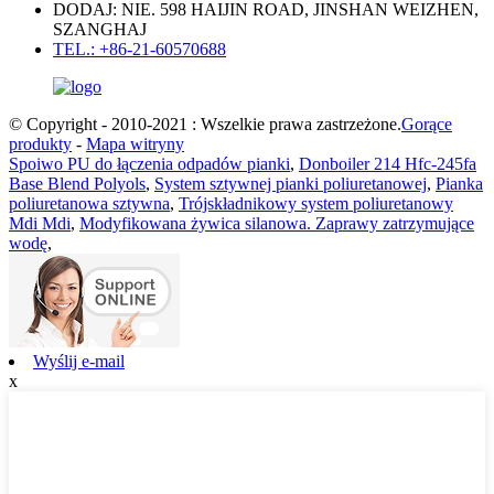
DODAJ: NIE. 598 HAIJIN ROAD, JINSHAN WEIZHEN,
SZANGHAJ
TEL.: +86-21-60570688
© Copyright - 2010-2021 : Wszelkie prawa zastrzeżone.
Gorące
produkty
-
Mapa witryny
Spoiwo PU do łączenia odpadów pianki
,
Donboiler 214 Hfc-245fa
Base Blend Polyols
,
System sztywnej pianki poliuretanowej
,
Pianka
poliuretanowa sztywna
,
Trójskładnikowy system poliuretanowy
Mdi Mdi
,
Modyfikowana żywica silanowa. Zaprawy zatrzymujące
wodę
,
Wyślij e-mail
x