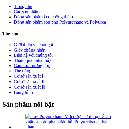
Trang chủ
Các sản phẩm
Dòng sản phẩm keo chống thấm
Dòng sản phẩm sơn phủ Polyurethane và Polyurea
Thể loại
Giới thiệu về chúng tôi
Giấy chứng nhận
Liên hệ với chúng tôi
Tham quan nhà máy
Câu hỏi thường gặp
Thẻ nóng
Cơ sở sản xuất Ⅰ
Cơ sở sản xuất Ⅱ
Cơ sở sản xuất Ⅲ
Băng hình
Sản phẩm nổi bật