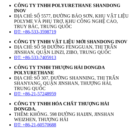
CÔNG TY TNHH POLYURETHANE SHANDONG
INOV
ĐỊA CHỈ: SỐ 5577, ĐƯỜNG BẢO SƠN, KHU VẬT LIỆU
POLYME VÀ PHỤ TRỢ, KHU CÔNG NGHỆ CAO,
TRUY BÁC, TRUNG QUỐC
ĐT: +86-533-3598719
CÔNG TY TNHH VẬT LIỆU MỚI SHANDONG INOV
ĐỊA CHỈ: SỐ 58 ĐƯỜNG FENGGUAN, THỊ TRẤN
JINSHAN, QUẬN LINZI, ZIBO, TRUNG QUỐC
ĐT: +86-533-7405913
CÔNG TY TNHH THƯỢNG HẢI DONGDA
POLYURETHANE
ĐỊA CHỈ: SỐ 307, ĐƯỜNG SHANNING, THỊ TRẤN
SHANYANG, QUẬN JINSHAN, THƯỢNG HẢI,
TRUNG QUỐC
ĐT: +86-21-57248959
CÔNG TY TNHH HÓA CHẤT THƯỢNG HẢI
DONGDA.
THÊM: KHÔNG. 598 ĐƯỜNG HAIJIN, JINSHAN
WEIZHEN, THƯỢNG HẢI
ĐT: +86-21-60570688