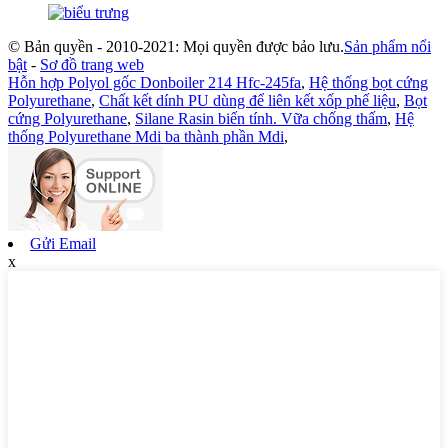
© Bản quyền - 2010-2021: Mọi quyền được bảo lưu.
Sản phẩm nổi
bật
-
Sơ đồ trang web
Hỗn hợp Polyol gốc Donboiler 214 Hfc-245fa
,
Hệ thống bọt cứng
Polyurethane
,
Chất kết dính PU dùng để liên kết xốp phế liệu
,
Bọt
cứng Polyurethane
,
Silane Rasin biến tính. Vữa chống thấm
,
Hệ
thống Polyurethane Mdi ba thành phần Mdi
,
Gửi Email
x