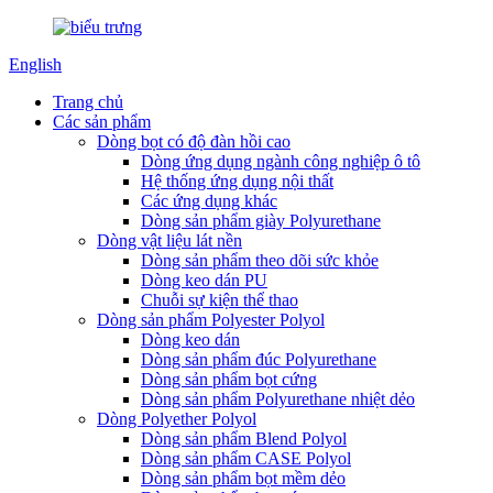
English
Trang chủ
Các sản phẩm
Dòng bọt có độ đàn hồi cao
Dòng ứng dụng ngành công nghiệp ô tô
Hệ thống ứng dụng nội thất
Các ứng dụng khác
Dòng sản phẩm giày Polyurethane
Dòng vật liệu lát nền
Dòng sản phẩm theo dõi sức khỏe
Dòng keo dán PU
Chuỗi sự kiện thể thao
Dòng sản phẩm Polyester Polyol
Dòng keo dán
Dòng sản phẩm đúc Polyurethane
Dòng sản phẩm bọt cứng
Dòng sản phẩm Polyurethane nhiệt dẻo
Dòng Polyether Polyol
Dòng sản phẩm Blend Polyol
Dòng sản phẩm CASE Polyol
Dòng sản phẩm bọt mềm dẻo