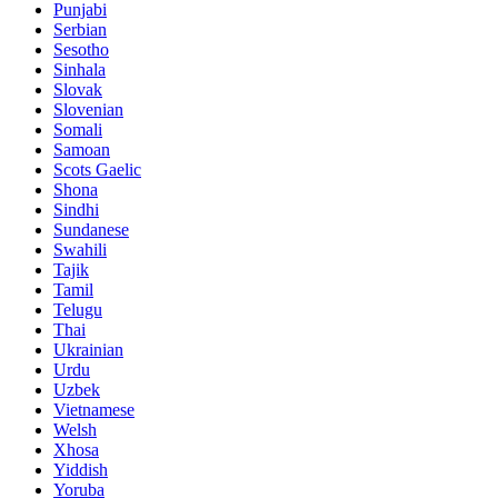
Punjabi
Serbian
Sesotho
Sinhala
Slovak
Slovenian
Somali
Samoan
Scots Gaelic
Shona
Sindhi
Sundanese
Swahili
Tajik
Tamil
Telugu
Thai
Ukrainian
Urdu
Uzbek
Vietnamese
Welsh
Xhosa
Yiddish
Yoruba