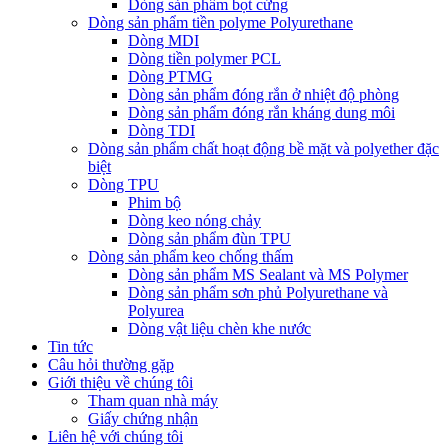
Dòng sản phẩm bọt cứng
Dòng sản phẩm tiền polyme Polyurethane
Dòng MDI
Dòng tiền polymer PCL
Dòng PTMG
Dòng sản phẩm đóng rắn ở nhiệt độ phòng
Dòng sản phẩm đóng rắn kháng dung môi
Dòng TDI
Dòng sản phẩm chất hoạt động bề mặt và polyether đặc
biệt
Dòng TPU
Phim bộ
Dòng keo nóng chảy
Dòng sản phẩm đùn TPU
Dòng sản phẩm keo chống thấm
Dòng sản phẩm MS Sealant và MS Polymer
Dòng sản phẩm sơn phủ Polyurethane và
Polyurea
Dòng vật liệu chèn khe nước
Tin tức
Câu hỏi thường gặp
Giới thiệu về chúng tôi
Tham quan nhà máy
Giấy chứng nhận
Liên hệ với chúng tôi