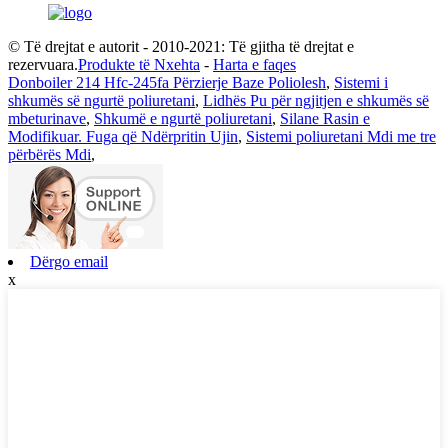
© Të drejtat e autorit - 2010-2021: Të gjitha të drejtat e
rezervuara.
Produkte të Nxehta
-
Harta e faqes
Donboiler 214 Hfc-245fa Përzierje Baze Poliolesh
,
Sistemi i
shkumës së ngurtë poliuretani
,
Lidhës Pu për ngjitjen e shkumës së
mbeturinave
,
Shkumë e ngurtë poliuretani
,
Silane Rasin e
Modifikuar. Fuga që Ndërpritin Ujin
,
Sistemi poliuretani Mdi me tre
përbërës Mdi
,
Dërgo email
x