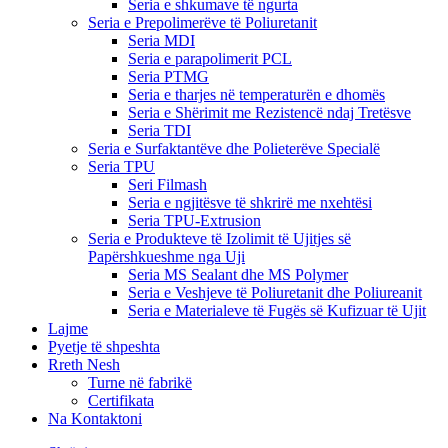
Seria e shkumave të ngurta
Seria e Prepolimerëve të Poliuretanit
Seria MDI
Seria e parapolimerit PCL
Seria PTMG
Seria e tharjes në temperaturën e dhomës
Seria e Shërimit me Rezistencë ndaj Tretësve
Seria TDI
Seria e Surfaktantëve dhe Polieterëve Specialë
Seria TPU
Seri Filmash
Seria e ngjitësve të shkrirë me nxehtësi
Seria TPU-Extrusion
Seria e Produkteve të Izolimit të Ujitjes së
Papërshkueshme nga Uji
Seria MS Sealant dhe MS Polymer
Seria e Veshjeve të Poliuretanit dhe Poliureanit
Seria e Materialeve të Fugës së Kufizuar të Ujit
Lajme
Pyetje të shpeshta
Rreth Nesh
Turne në fabrikë
Certifikata
Na Kontaktoni