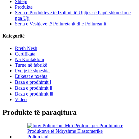
Shtëpi
Produkte
Seria e Produkteve të Izolimit të Ujitjes së Papërshkueshme
nga Uji
Seria e Veshjeve të Poliuretanit dhe Poliureanit
Kategoritë
Rreth Nesh
Certifikata
Na Kontaktoni
Turne në fabrikë
Pyetje të shpeshta
Etiketat e nxehta
Baza e prodhimit Ⅰ
Baza e prodhimit Ⅱ
Baza e prodhimit Ⅲ
Video
Produkte të paraqitura