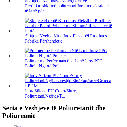
Produkte shkumë poliuretani Inov me elasticitet
të lartë për ...
Shitje e Nxehtë Kina Inov Fleksibël Prodhues
Fabrika Përshëndetje...
Polimer me Performancë të Lartë Inov PPG
Poliol i Ngurtë Poli...
Inov Silicon PU Court/Slurry
Poliuretani/Ngjitës/T...
Seria e Veshjeve të Poliuretanit dhe
Poliureanit