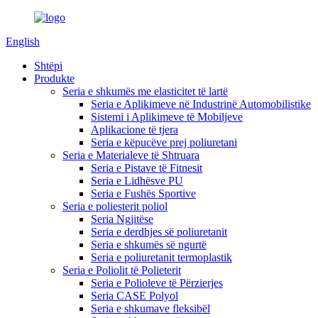
English
Shtëpi
Produkte
Seria e shkumës me elasticitet të lartë
Seria e Aplikimeve në Industrinë Automobilistike
Sistemi i Aplikimeve të Mobiljeve
Aplikacione të tjera
Seria e këpucëve prej poliuretani
Seria e Materialeve të Shtruara
Seria e Pistave të Fitnesit
Seria e Lidhësve PU
Seria e Fushës Sportive
Seria e poliesterit poliol
Seria Ngjitëse
Seria e derdhjes së poliuretanit
Seria e shkumës së ngurtë
Seria e poliuretanit termoplastik
Seria e Poliolit të Polieterit
Seria e Polioleve të Përzierjes
Seria CASE Polyol
Seria e shkumave fleksibël