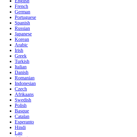
English
French
German
Portuguese
Spanish
Russian
Japanese
Korean
Arabic
Irish
Greek
Turkish
Italian
Danish
Romanian
Indonesian
Czech
Afrikaans
Swedish
Polish
Basque
Catalan
Esperanto
Hindi
Lao